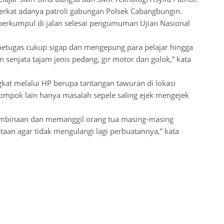
erkat adanya patroli gabungan Polsek Cabangbungin.
berkumpul di jalan selesai pengumuman Ujian Nasional
petugas cukup sigap dan mengepung para pelajar hingga
n senjata tajam jenis pedang, gir motor dan golok,” kata
ngkat melalui HP berupa tantangan tawuran di lokasi
mpok lain hanya masalah sepele saling ejek mengejek
embinaan dan memanggil orang tua masing-masing
an agar tidak mengulangi lagi perbuatannya,” kata