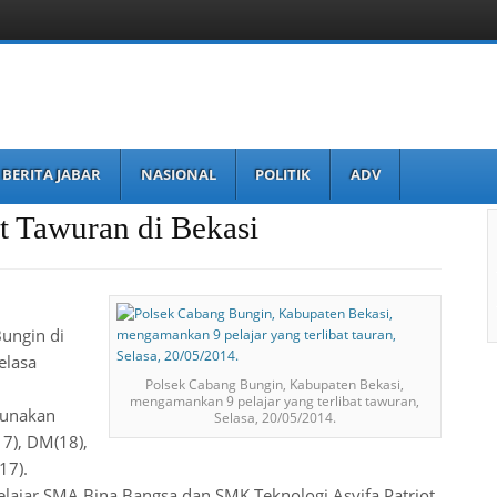
BERITA JABAR
NASIONAL
POLITIK
ADV
at Tawuran di Bekasi
ungin di
elasa
Polsek Cabang Bungin, Kabupaten Bekasi,
mengamankan 9 pelajar yang terlibat tawuran,
gunakan
Selasa, 20/05/2014.
7), DM(18),
17).
lajar SMA Bina Bangsa dan SMK Teknologi Asyifa Patriot.