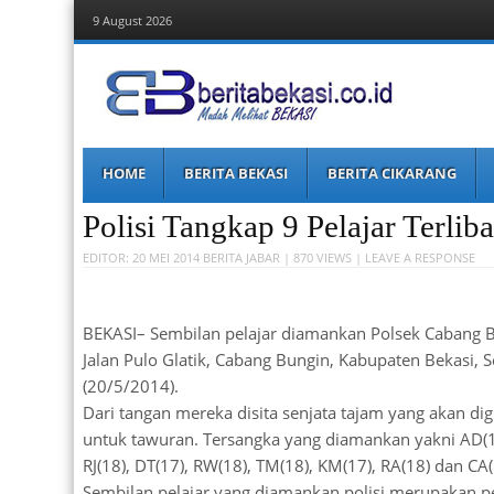
9 August 2026
Berita Bekasi
Mudah Melihat Bekasi
Menu
Skip
HOME
BERITA BEKASI
BERITA CIKARANG
to
content
Polisi Tangkap 9 Pelajar Terlib
EDITOR:
20 MEI 2014
BERITA JABAR
| 870 VIEWS |
LEAVE A RESPONSE
BEKASI– Sembilan pelajar diamankan Polsek Cabang B
Jalan Pulo Glatik, Cabang Bungin, Kabupaten Bekasi, S
(20/5/2014).
Dari tangan mereka disita senjata tajam yang akan di
untuk tawuran. Tersangka yang diamankan yakni AD(1
RJ(18), DT(17), RW(18), TM(18), KM(17), RA(18) dan CA(
Sembilan pelajar yang diamankan polisi merupakan pe