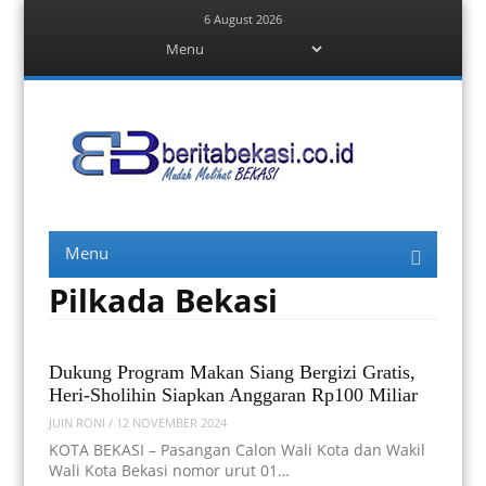
6 August 2026
Menu
Skip
to
content
Berita Bekasi
Mudah Melihat Bekasi
Menu
Skip
to
content
Pilkada Bekasi
Dukung Program Makan Siang Bergizi Gratis,
Heri-Sholihin Siapkan Anggaran Rp100 Miliar
JUIN RONI
/
12 NOVEMBER 2024
KOTA BEKASI – Pasangan Calon Wali Kota dan Wakil
Wali Kota Bekasi nomor urut 01…