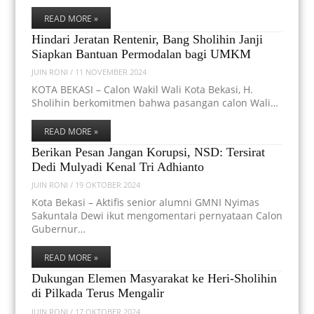
READ MORE »
Hindari Jeratan Rentenir, Bang Sholihin Janji
Siapkan Bantuan Permodalan bagi UMKM
JUIN RONI
/
11 NOVEMBER 2024
KOTA BEKASI – Calon Wakil Wali Kota Bekasi, H.
Sholihin berkomitmen bahwa pasangan calon Wali…
READ MORE »
Berikan Pesan Jangan Korupsi, NSD: Tersirat
Dedi Mulyadi Kenal Tri Adhianto
JUIN RONI
/
19 OKTOBER 2024
Kota Bekasi – Aktifis senior alumni GMNI Nyimas
Sakuntala Dewi ikut mengomentari pernyataan Calon
Gubernur…
READ MORE »
Dukungan Elemen Masyarakat ke Heri-Sholihin
di Pilkada Terus Mengalir
JUIN RONI
/
17 OKTOBER 2024