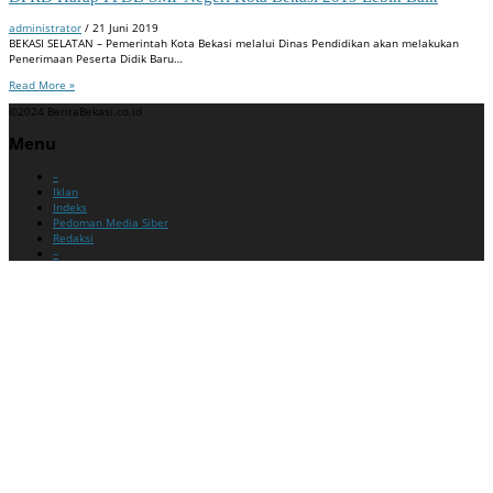
administrator
/
21 Juni 2019
BEKASI SELATAN – Pemerintah Kota Bekasi melalui Dinas Pendidikan akan melakukan
Penerimaan Peserta Didik Baru…
Read More »
©2024 BeritaBekasi.co.id
Menu
–
Iklan
Indeks
Pedoman Media Siber
Redaksi
–