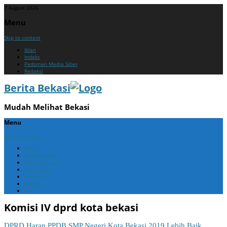
7 August 2026
Menu
Skip to content
Iklan
Indeks
Pedoman Media Siber
Redaksi
Berita Bekasi
Mudah Melihat Bekasi
Menu
Skip to content
Home
Berita Bekasi
Berita Cikarang
Berita Jabar
Nasional
Politik
ADV
Komisi IV dprd kota bekasi
DPRD Harap PPDB SMP Negeri Kota Bekasi 2019 Lebih Baik