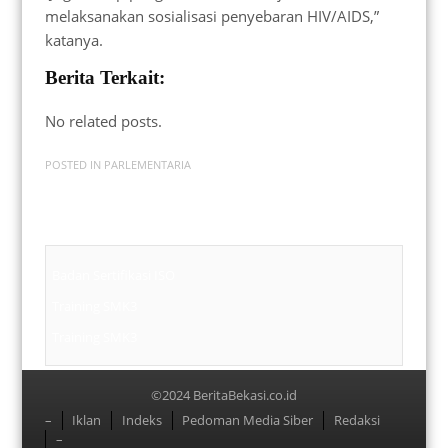
melaksanakan sosialisasi penyebaran HIV/AIDS,”
katanya.
Berita Terkait:
No related posts.
POSTED IN
PARLEMENTARIA
Badan Sertifikasi ISO
Training SMK3
Training SMK3
©2024 BeritaBekasi.co.id
Menu
–
Iklan
Indeks
Pedoman Media Siber
Redaksi
–