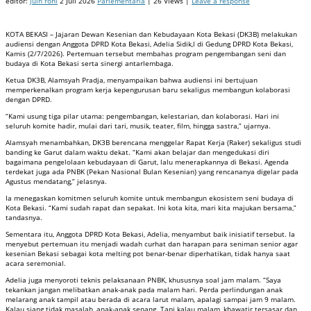
editor:
juin roni
2 Juli 2026
Parlementaria
| 26 Views |
Leave a response
KOTA BEKASI – Jajaran Dewan Kesenian dan Kebudayaan Kota Bekasi (DK3B) melakukan
audiensi dengan Anggota DPRD Kota Bekasi, Adelia Sidik,l di Gedung DPRD Kota Bekasi,
Kamis (2/7/2026). Pertemuan tersebut membahas program pengembangan seni dan
budaya di Kota Bekasi serta sinergi antarlembaga.
Ketua DK3B, Alamsyah Pradja, menyampaikan bahwa audiensi ini bertujuan
memperkenalkan program kerja kepengurusan baru sekaligus membangun kolaborasi
dengan DPRD.
“Kami usung tiga pilar utama: pengembangan, kelestarian, dan kolaborasi. Hari ini
seluruh komite hadir, mulai dari tari, musik, teater, film, hingga sastra,” ujarnya.
Alamsyah menambahkan, DK3B berencana menggelar Rapat Kerja (Raker) sekaligus studi
banding ke Garut dalam waktu dekat. “Kami akan belajar dan mengedukasi diri
bagaimana pengelolaan kebudayaan di Garut, lalu menerapkannya di Bekasi. Agenda
terdekat juga ada PNBK (Pekan Nasional Bulan Kesenian) yang rencananya digelar pada
Agustus mendatang,” jelasnya.
Ia menegaskan komitmen seluruh komite untuk membangun ekosistem seni budaya di
Kota Bekasi. “Kami sudah rapat dan sepakat. Ini kota kita, mari kita majukan bersama,”
tandasnya.
Sementara itu, Anggota DPRD Kota Bekasi, Adelia, menyambut baik inisiatif tersebut. Ia
menyebut pertemuan itu menjadi wadah curhat dan harapan para seniman senior agar
kesenian Bekasi sebagai kota melting pot benar-benar diperhatikan, tidak hanya saat
acara seremonial.
Adelia juga menyoroti teknis pelaksanaan PNBK, khususnya soal jam malam. “Saya
tekankan jangan melibatkan anak-anak pada malam hari. Perda perlindungan anak
melarang anak tampil atau berada di acara larut malam, apalagi sampai jam 9 malam.
Kalau siang tidak masalah, anak-anak senang. Tapi kalau malam, khawatir tersasar dan