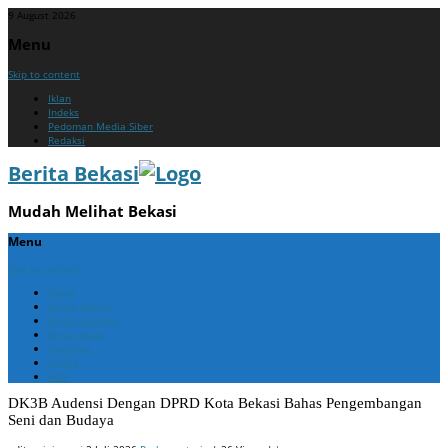
9 August 2026
Menu
Skip to content
Iklan
Indeks
Pedoman Media Siber
Redaksi
Berita Bekasi
Mudah Melihat Bekasi
Menu
Skip to content
Home
Berita Bekasi
Berita Cikarang
Berita Jabar
Nasional
Politik
ADV
DK3B Audensi Dengan DPRD Kota Bekasi Bahas Pengembangan
Seni dan Budaya