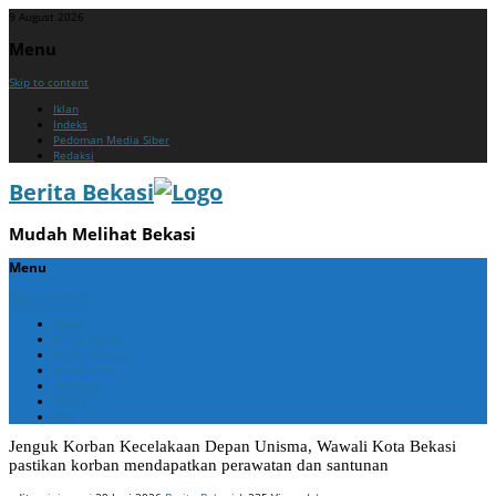
9 August 2026
Menu
Skip to content
Iklan
Indeks
Pedoman Media Siber
Redaksi
Berita Bekasi
Mudah Melihat Bekasi
Menu
Skip to content
Home
Berita Bekasi
Berita Cikarang
Berita Jabar
Nasional
Politik
ADV
Jenguk Korban Kecelakaan Depan Unisma, Wawali Kota Bekasi
pastikan korban mendapatkan perawatan dan santunan