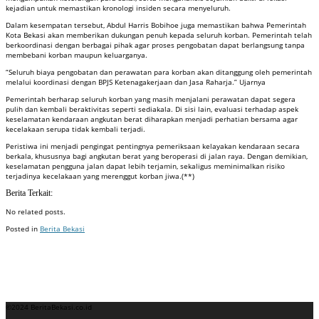
kejadian untuk memastikan kronologi insiden secara menyeluruh.
Dalam kesempatan tersebut, Abdul Harris Bobihoe juga memastikan bahwa Pemerintah
Kota Bekasi akan memberikan dukungan penuh kepada seluruh korban. Pemerintah telah
berkoordinasi dengan berbagai pihak agar proses pengobatan dapat berlangsung tanpa
membebani korban maupun keluarganya.
“Seluruh biaya pengobatan dan perawatan para korban akan ditanggung oleh pemerintah
melalui koordinasi dengan BPJS Ketenagakerjaan dan Jasa Raharja.” Ujarnya
Pemerintah berharap seluruh korban yang masih menjalani perawatan dapat segera
pulih dan kembali beraktivitas seperti sediakala. Di sisi lain, evaluasi terhadap aspek
keselamatan kendaraan angkutan berat diharapkan menjadi perhatian bersama agar
kecelakaan serupa tidak kembali terjadi.
Peristiwa ini menjadi pengingat pentingnya pemeriksaan kelayakan kendaraan secara
berkala, khususnya bagi angkutan berat yang beroperasi di jalan raya. Dengan demikian,
keselamatan pengguna jalan dapat lebih terjamin, sekaligus meminimalkan risiko
terjadinya kecelakaan yang merenggut korban jiwa.(**)
Berita Terkait:
No related posts.
Posted in
Berita Bekasi
Badan Sertifikasi ISO
Training SMK3
Training SMK3
©2024 BeritaBekasi.co.id