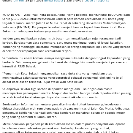
editor:
juin roni
29 Juni 2026
Berita Bekasi
| 235 Views |
Leave a response
KOTA BEKASI – Wakil Wali Kota Bekasi, Abdul Harris Bobihoe, mengunjungi RSUD CAM pada
Senin (29/6/2026) untuk memastikan kondisi para korban kecelakaan lalu lintas yang
terjadi di lampu merah Jalan Cut Mutia, tepat di seberang Universitas Muhammadiyah
Indonesia (UNISMA). Kunjungan tersebut menjadi bentuk kepedulian Pemerintah Kota
Bekasi terhadap para korban yang masih menjalani perawatan.
Insiden yang melibatkan sebuah truk besar itu mengakibatkan tujuh orang menjadi
korban. Berdasarkan data sementara, satu orang meninggal dunia di lokasi kejadian.
Korban yang meninggal diketahui merupakan seorang pengemudi ojek online yang berada
di sekitar persimpangan saat kecelakaan terjadi.
Sementara itu, enam korban lainnya mengalami luka-luka dengan tingkat keparahan yang
berbeda. Satu orang mengalami luka berat dan hingga kini masih menjalani perawatan
intensif di RSUD Bekasi.
“Pemerintah Kota Bekasi menyampaikan rasa duka cita yang mendalam atas
meninggalnya salah satu warga yang berprofesi sebagai pengemudi ojek online (ojol)
akibat kecelakaan tersebut.” Ujar Wakil Wali Kota Bekasi
Selanjutnya, sekitar tiga korban dilaporkan mengalami luka ringan dan masih
mendapatkan penanganan medis. Adapun dua korban lainnya telah diperbolehkan pulang
setelah kondisi kesehatannya dinyatakan membaik oleh tim medis.
Berdasarkan informasi sementara yang diterima dari pihak berwenang, kecelakaan
diduga disebabkan oleh rem blong pada truk yang melintas di Jalan Cut Mutia. Akibatnya,
pengemudi kehilangan kendali sehingga kendaraan menabrak sejumlah sepeda motor
yang sedang berhenti di lampu merah.
Meski demikian, penyebab pasti kecelakaan masih dalam proses penyelidikan. Aparat
kepolisian akan melakukan pemeriksaan terhadap kendaraan yang terlibat,
mengumpulkan keterangan para saksi, serta menganalisis sejumlah bukti di lokasi