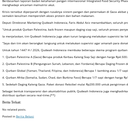
Berdasarkan laporan badan ketahanan pangan internasional Integrated Food Security Phase 
menghadapi ancaman malnutrisi akut.
Krisis tersebut diperparah dengan rusaknya sistem pangan dan peternakan di Gaza akibat
semakin kesulitan memperoleh akses protein dan bahan makanan.
Deputi Direktorat Marketing Qudwah Indonesia, Faris Abdul Aziz menambahkan, seluruh pr
“Untuk produk Qurban Palestina, baik frozen maupun daging siap saji, seluruh proses penyem
Ia menjelaskan, tim Qudwah Indonesia juga akan turun langsung melakukan supervisi ke lok
“Saya dan tim akan berangkat langsung untuk melakukan supervisi agar amanah para donatur
Untuk tahun 1447 H / 2026, Qudwah Indonesia membuka beberapa skema program qurban ad
1. Qurban Palestina A (Gaza) Berupa produk Kerbau Kaleng Siap Saji dengan harga Rp4.500.
2. Qurban Palestina B (Pengungsian Suriah, Lebanon, dan Yordania) Berupa Daging Frozen 
3. Qurban Global (Yaman, Thailand, Filipina, dan Indonesia) Berupa 1 kambing atau 1/7 sa
4. Qurban Afrika (Somalia, Sudan, Chad, dan Burkina Faso) Berupa 1/7 sapi dengan harga Rp
5. Sedekah Daging Kaleng Gaza. Paket donasi fleksibel mulai Rp200.000 untuk pengiriman 
Sebagai bentuk transparansi dan akuntabilitas publik, Qudwah Indonesia juga menghadirk
distribusi qurban secara real-time.(**)
Berita Terkait:
No related posts.
Posted in
Berita Bekasi
Badan Sertifikasi ISO