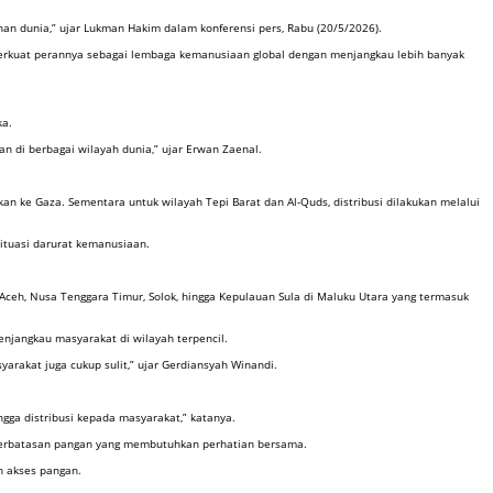
han dunia,” ujar Lukman Hakim dalam konferensi pers, Rabu (20/5/2026).
perkuat perannya sebagai lembaga kemanusiaan global dengan menjangkau lebih banyak
ka.
 di berbagai wilayah dunia,” ujar Erwan Zaenal.
an ke Gaza. Sementara untuk wilayah Tepi Barat dan Al-Quds, distribusi dilakukan melalui
situasi darurat kemanusiaan.
 Aceh, Nusa Tenggara Timur, Solok, hingga Kepulauan Sula di Maluku Utara yang termasuk
njangkau masyarakat di wilayah terpencil.
arakat juga cukup sulit,” ujar Gerdiansyah Winandi.
ga distribusi kepada masyarakat,” katanya.
keterbatasan pangan yang membutuhkan perhatian bersama.
an akses pangan.