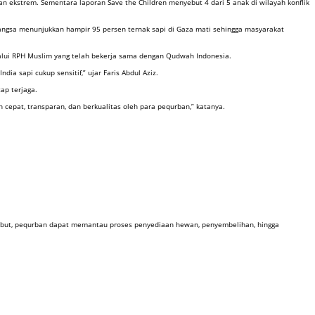
an ekstrem. Sementara laporan Save the Children menyebut 4 dari 5 anak di wilayah konflik
Bangsa menunjukkan hampir 95 persen ternak sapi di Gaza mati sehingga masyarakat
lalui RPH Muslim yang telah bekerja sama dengan Qudwah Indonesia.
ia sapi cukup sensitif,” ujar Faris Abdul Aziz.
ap terjaga.
 cepat, transparan, dan berkualitas oleh para pequrban,” katanya.
ersebut, pequrban dapat memantau proses penyediaan hewan, penyembelihan, hingga