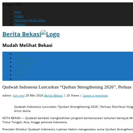
8 August 2026
Menu
Skip
Iklan
to
Indeks
content
Pedoman Media Siber
Redaksi
Berita Bekasi
Mudah Melihat Bekasi
Menu
Skip
Home
to
Berita Bekasi
content
Berita Cikarang
Berita Jabar
Nasional
Politik
ADV
Qudwah Indonesia Luncurkan “Qurban Strengthening 2026”, Perluas Di
editor:
juin roni
20 Mei 2026
Berita Bekasi
| 25 Views |
Leave a response
Qudwah Indonesia Luncurkan “Qurban Strengthening 2026”, Perluas Distribusi hing
krisis dunia
KOTA BEKASI — Qudwah kembali menghadirkan program kemanusiaan tahunan bertajuk Misi Qu
Timur Tengah, Asia, hingga pelosok Indonesia.
Presiden Direktur Qudwah Indonesia, Lukman Hakim mengatakan, tema Qurban Strengtheni