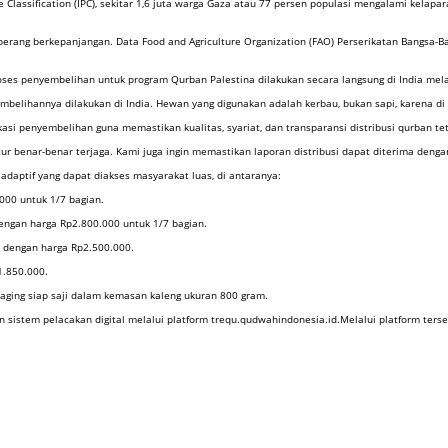
Classification (IPC), sekitar 1,6 juta warga Gaza atau 77 persen populasi mengalami kelapar
 perang berkepanjangan. Data Food and Agriculture Organization (FAO) Perserikatan Bangsa-
oses penyembelihan untuk program Qurban Palestina dilakukan secara langsung di India me
belihannya dilakukan di India. Hewan yang digunakan adalah kerbau, bukan sapi, karena di Ind
asi penyembelihan guna memastikan kualitas, syariat, dan transparansi distribusi qurban tet
 benar-benar terjaga. Kami juga ingin memastikan laporan distribusi dapat diterima dengan
aptif yang dapat diakses masyarakat luas, di antaranya:
000 untuk 1/7 bagian.
dengan harga Rp2.800.000 untuk 1/7 bagian.
pi dengan harga Rp2.500.000.
1.850.000.
daging siap saji dalam kemasan kaleng ukuran 800 gram.
an sistem pelacakan digital melalui platform trequ.qudwahindonesia.id.Melalui platform t