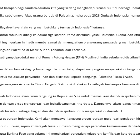
uat harapan bagi saudara-saudara kita yang sedang menghadapi situasi sulit di berbagai bela
. Jika sebelumnya fokus utama berada di Palestina, maka pada 2026 Qudwah Indonesia mem
layah-wilayah lain yang membutuhkan, termasuk Indonesia,” katanya.
 tahun ini dibagi ke dalam tiga klaster utama distribusi, yakni Palestina, Global, dan Afri
 ingin qurban ini hadir membersamai dan menguatkan orang-orang yang sedang membutuhkan
ungsian Palestina di Mesir, Suriah, Lebanon, dan Yordania.
aji yang diproduksi melalui Rumah Potong Hewan (RPH) Muslim di India sebelum didistribusik
kukan dalam bentuk daging frozen agar bantuan tetap dapat menjangkau masyarakat di tengah 
untuk melakukan penyembelihan dan distribusi kepada pengungsi Palestina,” kata Erwan.
gara-negara Asia serta Timur Tengah. Distribusi dilakukan ke wilayah terdampak bencana di
ah Indonesia akan turun langsung ke Kepulauan Sula untuk memastikan distribusi qurban me
 dengan akses transportasi dan logistik yang masih terbatas. Dampaknya, akses pangan masy
 tersebut sebagai bagian dari distribusi qurban untuk masyarakat di daerah 3T.
 pequrban Indonesia. Kami akan mengawal langsung proses qurban mulai dari persiapan hing
. Menurut Erwan, sejumlah wilayah tersebut masih menghadapi persoalan kemanusiaan dan 
hingga Burkina Faso yang selama ini menghadapi persoalan kelaparan, konflik, dan keterbatas