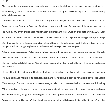
pangan.
“Tahun ini kami ingin qurban bukan hanya menjadi ibadah ritual, tetapi juga menjadi peng
Menurutnya, Qudwah Indonesia kini memperluas cakupan distribusi qurban internasional
wilayah krisis dunia.
“Jawaban kemanusiaan hari ini bukan hanya Palestina, tetapi juga bagaimana membantu wi
Sementara itu, Direktur Program Qudwah Indonesia, Erwan Zaenal menjelaskan, program qurban
“Tahun ini Qudwah Indonesia menghadirkan program Misi Qurban Strengthening 2026. Kami
Pada klaster Palestina, distribusi akan difokuskan ke Gaza, Tepi Barat, hingga wilayah peng
Untuk wilayah Gaza, bantuan qurban akan dikirim dalam bentuk produk daging kaleng siap s
penyembelihan langsung hewan qurban untuk masyarakat setempat.
Adapun bagi pengungsi Palestina di Mesir, Suriah, Lebanon, dan Yordania, distribusi dila
“Khusus di Mesir, kami bersama Presiden Direktur Qudwah Indonesia akan hadir langsung 
Klaster kedua adalah klaster Global yang menjangkau berbagai wilayah di Indonesia dan ne
wilayah 3T.
Deputi Head of Fundraising Qudwah Indonesia, Gerdiansyah Winandi mengatakan, tim Qudw
“Kepulauan Sula memiliki tantangan geografis yang cukup berat karena berbentuk kepulauan
Menurutnya, Qudwah Indonesia akan menyalurkan dan menyembelih dua ekor sapi di wilayah
“Alhamdulillah tahun ini Qudwah Indonesia hadir di Kepulauan Sula membawa amanah para
Selain Indonesia, program qurban global juga menjangkau Filipina, Thailand, dan Yaman
Sementara pada klaster Afrika, distribusi qurban akan dilakukan di Somalia, Sudan, Chad, 