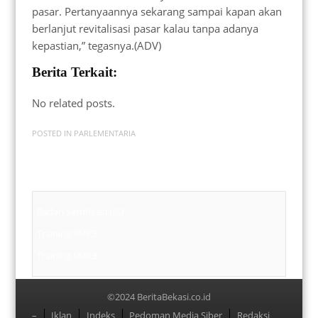
pasar. Pertanyaannya sekarang sampai kapan akan
berlanjut revitalisasi pasar kalau tanpa adanya
kepastian,” tegasnya.(ADV)
Berita Terkait:
No related posts.
POSTED IN
PARLEMENTARIA
Badan Sertifikasi ISO
Training SMK3
Training SMK3
©2024 BeritaBekasi.co.id
Menu
–
Iklan
Indeks
Pedoman Media Siber
Redaksi