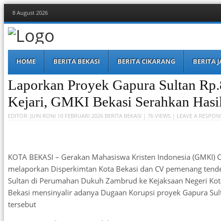
8 August 2026
Berita Bekasi
Mudah Melihat Bekasi
Menu
Skip
HOME
BERITA BEKASI
BERITA CIKARANG
BERITA 
to
content
Laporkan Proyek Gapura Sultan Rp.
Kejari, GMKI Bekasi Serahkan Hasi
EDITOR:
JUIN RONI
10 FEBRUARI 2026
BERITA BEKASI
| 76 VIEWS |
LEAVE A RESPON
KOTA BEKASI – Gerakan Mahasiswa Kristen Indonesia (GMKI) 
melaporkan Disperkimtan Kota Bekasi dan CV pemenang tende
Sultan di Perumahan Dukuh Zambrud ke Kejaksaan Negeri Kot
Bekasi mensinyalir adanya Dugaan Korupsi proyek Gapura Sulta
tersebut