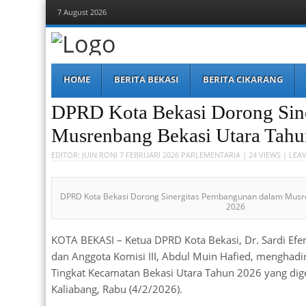
7 August 2026
Berita Bekasi
Mudah Melihat Bekasi
Menu
Skip
HOME
BERITA BEKASI
BERITA CIKARANG
to
content
DPRD Kota Bekasi Dorong Sin
Musrenbang Bekasi Utara Tahu
EDITOR:
JUIN RONI
7 FEBRUARI 2026
PARLEMENTARIA
| 24 VIEWS |
LEAV
DPRD Kota Bekasi Dorong Sinergitas Pembangunan dalam Musr
2026
KOTA BEKASI – Ketua DPRD Kota Bekasi, Dr. Sardi Efen
dan Anggota Komisi III, Abdul Muin Hafied, mengha
Tingkat Kecamatan Bekasi Utara Tahun 2026 yang digel
Kaliabang, Rabu (4/2/2026).