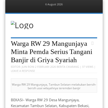
6 August 2026
Menu
Skip
to
content
Berita Bekasi
Mudah Melihat Bekasi
Menu
Skip
Warga RW 29 Mangunjaya
to
content
Minta Pemda Serius Tangani
Banjir di Griya Syariah
EDITOR:
JUIN RONI
2 FEBRUARI 2026
BERITA CIKARANG
| 37 VIEWS |
LEAVE A RESPONSE
Warga RW 29 Mangunjaya, Tambun Selatan melakukan bersih-
bersih usai wilayahnya teremdan banjir
BEKASI– Warga RW 29 Desa Mangunjaya,
Kecamatan Tambun Selatan, Kabupaten Bekasi,