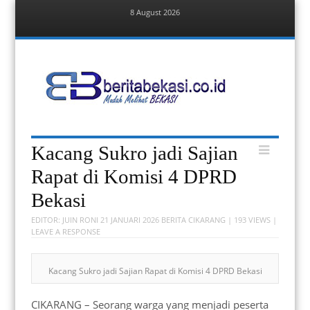
8 August 2026
Menu
Skip
to
content
Berita Bekasi
Mudah Melihat Bekasi
Menu
Skip
Kacang Sukro jadi Sajian
to
content
Rapat di Komisi 4 DPRD
Bekasi
EDITOR:
JUIN RONI
21 JANUARI 2026
BERITA CIKARANG
| 193 VIEWS |
LEAVE A RESPONSE
Kacang Sukro jadi Sajian Rapat di Komisi 4 DPRD Bekasi
CIKARANG – Seorang warga yang menjadi peserta