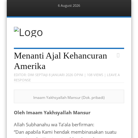
6 August 2026
Menu
Skip
to
content
Berita Bekasi
Mudah Melihat Bekasi
Menu
Skip
Menanti Ajal Kehancuran
to
content
Amerika
EDITOR:
DWI SEPTIAJI
8 JANUARI 2026
OPINI
| 108 VIEWS |
LEAVE A
RESPONSE
Imaam Yakhsyallah Mansur (Dok. pribadi)
Oleh Imaam Yakhsyallah Mansur
Allah Subhanahu wa Ta’ala berfirman:
“Dan apabila Kami hendak membinasakan suatu