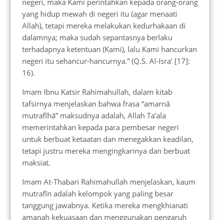
negeri, maka Kami perintahkan kepada orang-orang
yang hidup mewah di negeri itu (agar menaati
Allah), tetapi mereka melakukan kedurhakaan di
dalamnya; maka sudah sepantasnya berlaku
terhadapnya ketentuan (Kami), lalu Kami hancurkan
negeri itu sehancur-hancurnya.” (Q.S. Al-Isra’ [17]:
16).
Imam Ibnu Katsir Rahimahullah, dalam kitab
tafsirnya menjelaskan bahwa frasa “amarnā
mutrafīhā” maksudnya adalah, Allah Ta’ala
memerintahkan kepada para pembesar negeri
untuk berbuat ketaatan dan menegakkan keadilan,
tetapi justru mereka mengingkarinya dan berbuat
maksiat.
Imam At-Thabari Rahimahullah menjelaskan, kaum
mutrafīn adalah kelompok yang paling besar
tanggung jawabnya. Ketika mereka mengkhianati
amanah kekuasaan dan menggunakan pengaruh