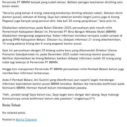
Perseroda PT BBWM banyak yang sudah keluar. Bahkan petugas keamanan dirolling satu
bulan sekali.
“Security yang keluar 4 orang, sekarang kondisinya diroling sebulan sekali. Sebulan disini
(kantor pusat), sebulan di Kilang. Saya kan sebelum kondisi begini justru jaga di kilang.
Pegawai juga banyak yang pensiun dini. Ada kali 30 orang yang keluar,” kata pria ini.
Dikabarkan sebelumnya, pada Bulan Oktober 2025, perusahaan plat merah milik
Pemerintah Kabupaten Bekasi ini, Perseroda PT Bina Bangun Wibawa Mukti (BBWM)
dikabarkan mengurangi pegawainya. Kabar informasi tersebut ternyata sudah sampai di
gedung DPRD Kabupaten Bekasi. Dibulan itu, didapat informasi 21 orang diberhentikan,
15 orang pekerja kilang dan 6 orang pegawai kantor pusat.
Saat ini, perusahaan dengan 29 bidang usaha baru yang dikomandoi Direktur Utama
Prananto Sukodjatmoko ini, pada Desember 2025 sudah menutup kantor pusatnya.
Aktifitas dipindahkan ke kilang Babelan, bahkan didapat informasi sudah 30 orang yang
tidak lagi bekerja di Perseroda PT BBWM.
Hingga kini manajemen Perseroda PT BBWM perusahaan milik Pemkab Bekasi belum juga
memberikan informasi terbarunya.
Asda II Pemkab Bekasi, Ani Gustini yang dikonfirmasi pun seperti kaget mendengar
informasi kepindahan kantor pusat BBWM tersebut. Bahkan dia mencoba konfirmasi pada
Komisaris BBWM, Herman Hanafi belum mendapatkan jawaba.
“Hah.. pindah kang? Saya belum tau. Saya kaget baru dengar dari akang. Saya hubungi
Komisarisnya untuk konfirmasi belum ada jawaban,” singkatnya.(**)
Berita Terkait:
No related posts.
Posted in
Berita Cikarang