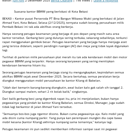
editor:
juin roni
2 Desember 2025
Berita Cikarang
| 198 Views |
Leave a response
Suasana kantor BBWM yamg berlokasi di Kota Bekasi
BEKASI – Kantor pusat Perseroda PT Bina Bangun Wibawa Mukti yang berlokasi di Jalan
Ahmad Yani, Kota Bekasi, Selasa (2/12/2025), ternyata sudah kosong, perusahaan milik
Pemkab Bekasi ini tak ada aktifitas orang berkerja.
Hanya seorang petugas keamanan yang berjaga di pos depan yang masih satu area
kantor tersebut. Gerbang besi yang dulunya sering terbuka, sekarang sebaliknya, terkunci
rapat menggunakan gembok besar. Petugas keamanan yang berjaga hanya menjaga aset
yang tersisa didalam, seperti pendingin ruangan (AC) dan meja yang tidak layak digunakan
lagi.
Terlihat di parkiran milik perusahaan plat merah itu tak ada kendaraan mobil dan motor
pegawai BBWM yang terparkir. Hanya seorang karyawan yang sering menitipkan
kendaraan berwarna hitam itu.
Seorang petugas keamanan yang berjaga siang itu mengungkapkan, kepindahan semua
aktiftas BBWM sejak awal Desember 2025. Secara bertahap, semua peralatan kerja
diangkut menggunakan mobil perusahaan ke kantor Kilang di Babelan.
“Udah dari kemarin barang-barang diangkutin, awal bulan kalo gak salah sih tanggal 2.
Diangkut sampai malem, sehari 2 rit bolak balik,” singkatnya.
Dari balik gerbang besi yang digembok rapat itu, pria ini menjelaskan, bukan hanya
pegawainya yang pindah ke kantor Kilang Babelan, semua Direksi, Manager, juga sudah
tidak lagi berkantor di jalan Ahmad Yani tersebut.
“Semuanya bos-bos juga ngantor disono. Bukan cuma pegawainya aja. Kalo mobil yang
ada disini cuma numpang parkir. Yang punya kan perempuan mungkin dia cape bawa
mobil kesana (kantor Kilang) akhirnya numpang sama temannya,” katanya lagi.
Petugas keamanan ini pun sedikit memberikan informasi sampai saat ini pegawai