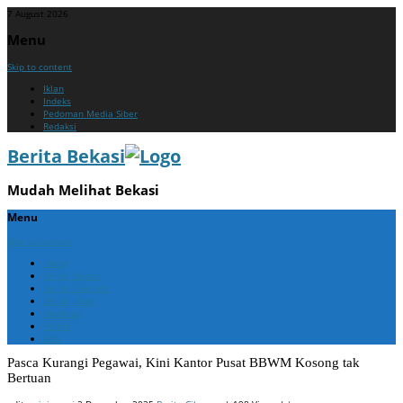
7 August 2026
Menu
Skip to content
Iklan
Indeks
Pedoman Media Siber
Redaksi
Berita Bekasi
Mudah Melihat Bekasi
Menu
Skip to content
Home
Berita Bekasi
Berita Cikarang
Berita Jabar
Nasional
Politik
ADV
Pasca Kurangi Pegawai, Kini Kantor Pusat BBWM Kosong tak
Bertuan