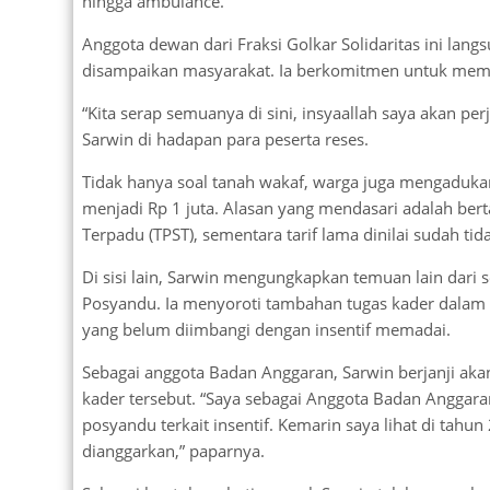
hingga ambulance.
Anggota dewan dari Fraksi Golkar Solidaritas ini lang
disampaikan masyarakat. Ia berkomitmen untuk mempe
“Kita serap semuanya di sini, insyaallah saya akan pe
Sarwin di hadapan para peserta reses.
Tidak hanya soal tanah wakaf, warga juga mengaduka
menjadi Rp 1 juta. Alasan yang mendasari adalah b
Terpadu (TPST), sementara tarif lama dinilai sudah tid
Di sisi lain, Sarwin mengungkapkan temuan lain dari s
Posyandu. Ia menyoroti tambahan tugas kader dalam
yang belum diimbangi dengan insentif memadai.
Sebagai anggota Badan Anggaran, Sarwin berjanji a
kader tersebut. “Saya sebagai Anggota Badan Anggar
posyandu terkait insentif. Kemarin saya lihat di ta
dianggarkan,” paparnya.