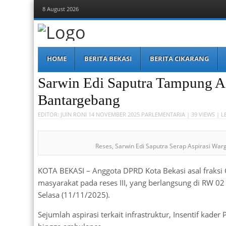
8 August 2026
Berita Bekasi
Mudah Melihat Bekasi
Menu
Skip
HOME
BERITA BEKASI
BERITA CIKARANG
to
content
Sarwin Edi Saputra Tampung A
Bantargebang
EDITOR:
JUIN RONI
14 NOVEMBER 2025
PARLEMENTARIA
| 39 VIEWS |
L
Reses, Sarwin Edi Saputra Serap Aspirasi Wa
KOTA BEKASI – Anggota DPRD Kota Bekasi asal fraksi Go
masyarakat pada reses III, yang berlangsung di RW 
Selasa (11/11/2025).
Sejumlah aspirasi terkait infrastruktur, Insentif kade