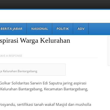
BERITA JABAR
NASIONAL
POLITIK
ADV
spirasi Warga Kelurahan
EAVE A RESPONSE
rga Kelurahan Bantargebang
lkar Solidaritas Sarwin Edi Saputra jaring aspirasi
02 Kelurahan Bantargebang, Kecamatan Bantargebang,
r Posyandu, sertifikasi tanah wakaf Masjid dan musholla