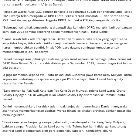
“Kami bertemu dengan Dinas Perhubungan, pemerintah kota sama sekali tidak tahu ada
rencana parkir berbayar ini,” jelas Daniel.
Persoalan warga Ruko GGC dengan pengelola sebenarnya sudah berlangsung lama. Sejak
2023, warga telah mengadu ke DPRD Kota Bekasi terkait masalah IPL dan serah terima
PSU. Saat itu, warga diterima Anggota DPRD dari Fraksi PDI Perjuangan dan Golkar.
“Beberapa kali pihak pengembang dipanggil tiga kali oleh DPRD, mangkir. Jadi perjuangan
kami dari 2023 sampai sekarang belum membuahkan hasil,” tutur Daniel.
“Sama sekali tidak ada transparansi. Bahkan kami minta data siapa yang bayar, siapa
yang tidak bayar, tidak ada. Ketika banjir melanda kawasan tersebut, warga mengaku
harus membersihkan sendiri. Pihak POM baru datang seminggu kemudian untuk
membersihkan jalan,” bebernya.
Daniel menegaskan, pihaknya telah mengirim surat aspirasi ke berbagai pihak, termasuk
DPRD Kota Bekasi. Surat terakhir dikirim pada September 2025, namun hingga kini belum
ada balasan.
Ia juga memohon kepada Wali Kota Bekasi dan Gubernur Jawa Barat Dedy Mulyadi, untuk
segera menindaklanjuti aspirasi warga agar PSU di wilayah Ruko Grand Galaxy City
diserahkan ke Pemda.
“Saya mohon ke Pak Wali Kota dan Pak Kang Dedy Mulyadi, tolong kami warga Grand
Galaxy City agar PSU di wilayah Ruko Grand Galaxy City diserahkan ke Pemda,” pinta
Daniel.
Daniel menambahkan, jika tidak ada tindak lanjut dari pemerintah, Daniel menyatakan
akan terus memperjuangkan aspirasi warga hingga ke tingkat provinsi, bahkan pusat jika
memungkinkan.
“Kami akan terus berjuang sampai Jabar satu, mendengarkan ke Kang Dedy Mulyadi,
bahkan sampai Presiden kalau kami punya link. Tolong hak kami didengarkan, tolong
aspirasi kami didengarkan oleh para pemangku jabatan,” tandasnya. (RON)