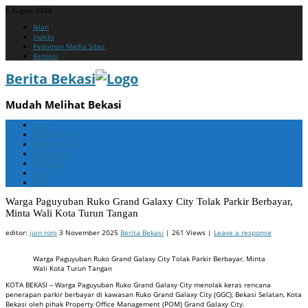
6 August 2026
Menu
Skip
Iklan
to
Indeks
content
Pedoman Media Siber
Redaksi
Berita Bekasi
Mudah Melihat Bekasi
Menu
Skip
Home
to
Berita Bekasi
content
Berita Cikarang
Berita Jabar
Nasional
Politik
ADV
Warga Paguyuban Ruko Grand Galaxy City Tolak Parkir Berbayar,
Minta Wali Kota Turun Tangan
editor:
juin roni
3 November 2025
Berita Bekasi
| 261 Views |
Leave a response
Warga Paguyuban Ruko Grand Galaxy City Tolak Parkir Berbayar, Minta
Wali Kota Turun Tangan
KOTA BEKASI – Warga Paguyuban Ruko Grand Galaxy City menolak keras rencana
penerapan parkir berbayar di kawasan Ruko Grand Galaxy City (GGC), Bekasi Selatan, Kota
Bekasi oleh pihak Property Office Management (POM) Grand Galaxy City.