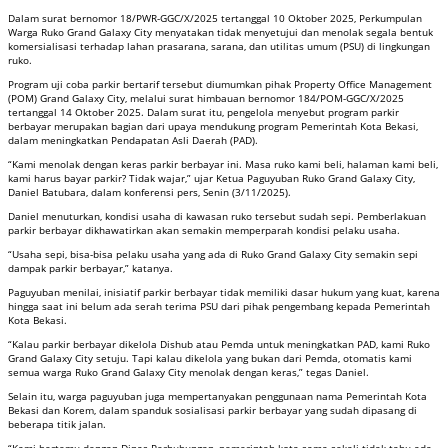
Dalam surat bernomor 18/PWR-GGC/X/2025 tertanggal 10 Oktober 2025, Perkumpulan
Warga Ruko Grand Galaxy City menyatakan tidak menyetujui dan menolak segala bentuk
komersialisasi terhadap lahan prasarana, sarana, dan utilitas umum (PSU) di lingkungan
ruko.
Program uji coba parkir bertarif tersebut diumumkan pihak Property Office Management
(POM) Grand Galaxy City, melalui surat himbauan bernomor 184/POM-GGC/X/2025
tertanggal 14 Oktober 2025. Dalam surat itu, pengelola menyebut program parkir
berbayar merupakan bagian dari upaya mendukung program Pemerintah Kota Bekasi,
dalam meningkatkan Pendapatan Asli Daerah (PAD).
“Kami menolak dengan keras parkir berbayar ini. Masa ruko kami beli, halaman kami beli,
kami harus bayar parkir? Tidak wajar,” ujar Ketua Paguyuban Ruko Grand Galaxy City,
Daniel Batubara, dalam konferensi pers, Senin (3/11/2025).
Daniel menuturkan, kondisi usaha di kawasan ruko tersebut sudah sepi. Pemberlakuan
parkir berbayar dikhawatirkan akan semakin memperparah kondisi pelaku usaha.
“Usaha sepi, bisa-bisa pelaku usaha yang ada di Ruko Grand Galaxy City semakin sepi
dampak parkir berbayar,” katanya.
Paguyuban menilai, inisiatif parkir berbayar tidak memiliki dasar hukum yang kuat, karena
hingga saat ini belum ada serah terima PSU dari pihak pengembang kepada Pemerintah
Kota Bekasi.
“Kalau parkir berbayar dikelola Dishub atau Pemda untuk meningkatkan PAD, kami Ruko
Grand Galaxy City setuju. Tapi kalau dikelola yang bukan dari Pemda, otomatis kami
semua warga Ruko Grand Galaxy City menolak dengan keras,” tegas Daniel.
Selain itu, warga paguyuban juga mempertanyakan penggunaan nama Pemerintah Kota
Bekasi dan Korem, dalam spanduk sosialisasi parkir berbayar yang sudah dipasang di
beberapa titik jalan.