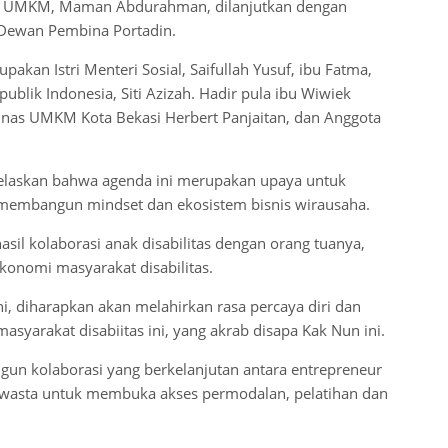
nteri UMKM, Maman Abdurahman, dilanjutkan dengan
 Dewan Pembina Portadin.
kan Istri Menteri Sosial, Saifullah Yusuf, ibu Fatma,
ik Indonesia, Siti Azizah. Hadir pula ibu Wiwiek
 Dinas UMKM Kota Bekasi Herbert Panjaitan, dan Anggota
jelaskan bahwa agenda ini merupakan upaya untuk
k membangun mindset dan ekosistem bisnis wirausaha.
sil kolaborasi anak disabilitas dengan orang tuanya,
konomi masyarakat disabilitas.
ni, diharapkan akan melahirkan rasa percaya diri dan
yarakat disabiitas ini, yang akrab disapa Kak Nun ini.
angun kolaborasi yang berkelanjutan antara entrepreneur
swasta untuk membuka akses permodalan, pelatihan dan