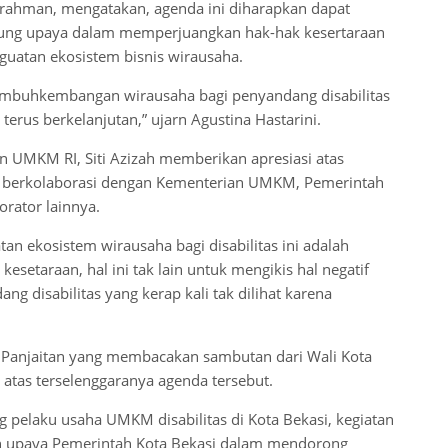
rahman, mengatakan, agenda ini diharapkan dapat
kung upaya dalam memperjuangkan hak-hak kesertaraan
guatan ekosistem bisnis wirausaha.
umbuhkembangan wirausaha bagi penyandang disabilitas
 terus berkelanjutan,” ujarn Agustina Hastarini.
 UMKM RI, Siti Azizah memberikan apresiasi atas
 dan berkolaborasi dengan Kementerian UMKM, Pemerintah
orator lainnya.
 ekosistem wirausaha bagi disabilitas ini adalah
etaraan, hal ini tak lain untuk mengikis hal negatif
g disabilitas yang kerap kali tak dilihat karena
Panjaitan yang membacakan sambutan dari Wali Kota
atas terselenggaranya agenda tersebut.
g pelaku usaha UMKM disabilitas di Kota Bekasi, kegiatan
an upaya Pemerintah Kota Bekasi dalam mendorong