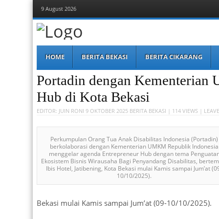
9 August 2026
Berita Bekasi
Mudah Melihat Bekasi
Menu
Skip
HOME
BERITA BEKASI
BERITA CIKARANG
to
content
Portadin dengan Kementerian
Hub di Kota Bekasi
EDITOR:
JUIN RONI
9 OKTOBER 2025
BERITA BEKASI
| 114 VIEWS |
LEAVE
Perkumpulan Orang Tua Anak Disabilitas Indonesia (Portadin)
berkolaborasi dengan Kementerian UMKM Republik Indonesia
menggelar agenda Entrepreneur Hub dengan tema Penguata
Ekosistem Bisnis Wirausaha Bagi Penyandang Disabilitas, berte
Ibis Hotel, Jatibening, Kota Bekasi mulai Kamis sampai Jum’at (0
10/10/2025).
Bekasi mulai Kamis sampai Jum’at (09-10/10/2025).