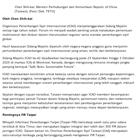
Chen Shih-kai, Menteri Perhubungan dan Komunikasi Repulic of China
(Taiwan). (Foto: Dok. TETO)
Oleh Chen Shih-kai
Organisasi Penerbangan Sipil Internasional (ICAO) menyelenggarakan Sidang Majelis
setiap tiga tahun sekali. Forum ini menjadi wadah penting untuk melakukan pertemuan
multilateral dan diskusi dalam merumuskan regulasi serta standar penerbangan sipil
global.
Hasil keputusan Sidang Majelis dipatuhi oleh negara-negara anggota guna menjamin
pertumbuhan penerbangan sipil internasional yang aman, tertib, dan berkelanjutan.
Sidang Majelis ICAO ke-42 dijadwalkan berlangsung pada 23 September hingga 3 Oktober
2025 di markas ICA) di Montreal, Kanada, dengan mengusung rencana strategis jangka
panjang bertajuk “Safe Skies, Sustainable Future”.
ICAO menekankan komitmen untuk bekerja sama dengan seluruh pemangku kepentingan,
baik negara anggota, nonanggota, lembaga swadaya masyarakat (LSM), maupun sektor
swasta untuk membangun sistem penerbangan internasional yang lebih tangguh, inklusif,
dan berkelanjutan.
Sejalan dengan tujuan tersebut, Taiwan menyerukan agar ICAO memberi kesempatan
bagi partisipasi penuh Taiwan dalam Sidang Majelis, pertemuan teknis, dan mekanisme
lainnya guna menjamin kebutuhan keselamatan dan pembangunan penerbangan
regional, sekaligus mewujudkan langit yang aman menuju masa depan berkelanjutan.
Pentingnya FIR Taipei
Wilayah Informasi Penerbangan Taipei (Taipei FIR) mencakup salah satu jalur udara
tersibuk di Asia Timur, dan merupakan bagian integral dari lebih dari 300 FIR dalam
jaringan ICAO. Dalam kaitan ini, Otoritas Penerbangan Sipil Taiwan (CAA) merupakan
satu-satunya lembaga yang bertanggung jawab mengawasi FIR Taipei.