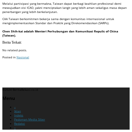
Melalui partisipasi yang bermakna, Taiwan dapat berbagi keahlian profesional demi
mewujudkan visi ICAO, yakni menciptakan langit yang lebih aman sekaligus masa depan
penerbangan yang lebih berkelanjutan.
CAA Taiwan berkomitmen bekerja sama dengan komunitas internasional untuk
mengimplementasikan Standar dan Praktik yang Direkomendasikan (SARPs).
Chen Shih-kai adalah Menteri Perhubungan dan Komunikasi Repulic of China
(Taiwan).
Berita Terkait:
No related posts.
Posted in
Nasional
Badan Sertifikasi ISO
Training SMK3
Training SMK3
©2024 BeritaBekasi.co.id
Menu
–
Iklan
Indeks
Pedoman Media Siber
Redaksi
–