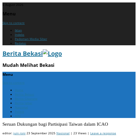
6 August 2026
Menu
Skip to content
Iklan
Indeks
Pedoman Media Siber
Redaksi
Berita Bekasi
Mudah Melihat Bekasi
Menu
Skip to content
Home
Berita Bekasi
Berita Cikarang
Berita Jabar
Nasional
Politik
ADV
Seruan Dukungan bagi Partisipasi Taiwan dalam ICAO
editor:
juin roni
23 September 2025
Nasional
| 23 Views |
Leave a response