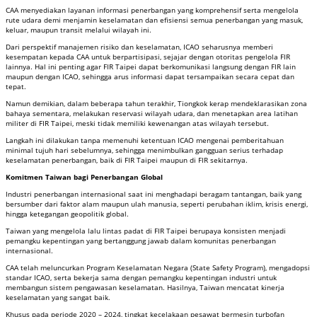
CAA menyediakan layanan informasi penerbangan yang komprehensif serta mengelola
rute udara demi menjamin keselamatan dan efisiensi semua penerbangan yang masuk,
keluar, maupun transit melalui wilayah ini.
Dari perspektif manajemen risiko dan keselamatan, ICAO seharusnya memberi
kesempatan kepada CAA untuk berpartisipasi, sejajar dengan otoritas pengelola FIR
lainnya. Hal ini penting agar FIR Taipei dapat berkomunikasi langsung dengan FIR lain
maupun dengan ICAO, sehingga arus informasi dapat tersampaikan secara cepat dan
tepat.
Namun demikian, dalam beberapa tahun terakhir, Tiongkok kerap mendeklarasikan zona
bahaya sementara, melakukan reservasi wilayah udara, dan menetapkan area latihan
militer di FIR Taipei, meski tidak memiliki kewenangan atas wilayah tersebut.
Langkah ini dilakukan tanpa memenuhi ketentuan ICAO mengenai pemberitahuan
minimal tujuh hari sebelumnya, sehingga menimbulkan gangguan serius terhadap
keselamatan penerbangan, baik di FIR Taipei maupun di FIR sekitarnya.
Komitmen Taiwan bagi Penerbangan Global
Industri penerbangan internasional saat ini menghadapi beragam tantangan, baik yang
bersumber dari faktor alam maupun ulah manusia, seperti perubahan iklim, krisis energi,
hingga ketegangan geopolitik global.
Taiwan yang mengelola lalu lintas padat di FIR Taipei berupaya konsisten menjadi
pemangku kepentingan yang bertanggung jawab dalam komunitas penerbangan
internasional.
CAA telah meluncurkan Program Keselamatan Negara (State Safety Program), mengadopsi
standar ICAO, serta bekerja sama dengan pemangku kepentingan industri untuk
membangun sistem pengawasan keselamatan. Hasilnya, Taiwan mencatat kinerja
keselamatan yang sangat baik.
Khusus pada periode 2020 – 2024, tingkat kecelakaan pesawat bermesin turbofan