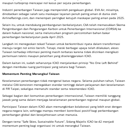
maupun turboprop mencapai nol kasus per sejuta penerbangan.
Industri penerbangan Taiwan juga memperoleh pengakuan global. EVA Air, misalnya,
dinobatkan sebagai salah satu maskapai layanan penuh paling aman di dunia oleh
AirlineRatings.com, dan menempati peringkat ketujuh maskapai paling aman pada 2025.
Selain itu, untuk mendukung pembangunan berkelanjutan, CAA telah memasukkan Skema
Pengimbangan dan Pengurangan Karbon untuk Penerbangan Internasional (CORSIA) ke
dalam hukum nasional, serta meluncurkan program percontohan bahan bakar
penerbangan berkelanjutan pada April 2025.
Langkah ini menegaskan tekad Taiwan untuk berkontribusi nyata dalam transformasi
menuju target nol emisi bersih. Tetapi, meski berbagai upaya telah dilakukan, akses
Taiwan terhadap informasi penting masih terbatas karena tidak diizinkan mengikuti
pertemuan teknis maupun pelatihan yang diselenggarakan ICAO.
Dalam kaitan ini, sudah seharusnya ICAO menjalankan prinsip “No One Left Behind”
dengan membuka ruang partisipasi yang setara bagi Taiwan.
Momentum Penting Merangkul Taiwan
Keselamatan penerbangan tidak mengenal batas negara. Selama puluhan tahun, Taiwan
melalui CAA konsisten menegakkan standar tertinggi dalam pelayanan dan keselamatan
di FIR Taipei, sekaligus mematuhi standar serta rekomendasi ICAO.
Sebagai bagian dari komunitas penerbangan internasional, Taiwan memiliki tanggung
jawab yang sama dalam menjaga keselamatan penerbangan regional maupun global.
Partisipasi Taiwan dalam ICAO akan memungkinkan kolaborasi yang lebih erat dengan
negara-negara lain, sehingga mampu memberi kontribusi positif bagi perkembangan
penerbangan global dan kesejahteraan umat manusia.
Dengan tema “Safe Skies, Sustainable Future”, Sidang Majelis ICAO ke-42 menjadi
momentum penting bagi organisasi ini untuk merangkul Taiwan.