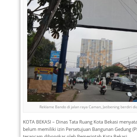
Reklame Bando di jalan raya Caman, Jatibening berdiri di
KOTA BEKASI – Dinas Tata Ruang Kota Bekasi menyata
belum memiliki izin Persetujuan Bangunan Gedung (P
terancam dibongkar oleh Pemerintah Kota Bekasi.