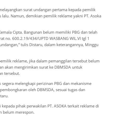
h melayangkan surat undangan pertama kepada pemilik
 lalu. Namun, demikian pemilik reklame yakni PT. Asoka
 Kemala Cipta. Bangunan belum memiliki PBG dan telah
surat no. 600.2.19/434/UPTD WASBANG WIL.VI tgl 1
ndangan,” tulis Distaru, dalam keterangannya, Minggu
pemilik reklame, jika dalam pemanggilan tersebut belum
egan akan mengirimkan surat ke DBMSDA untuk
n tersebut.
dak segera melengkapi perizinan PBG dan mekanisme
ut pembongkaran oleh DBMSDA, sesuai tugas dan
taru.
i kepada pihak perwakilan PT. ASOKA terkait reklame di
kan belum merespon.