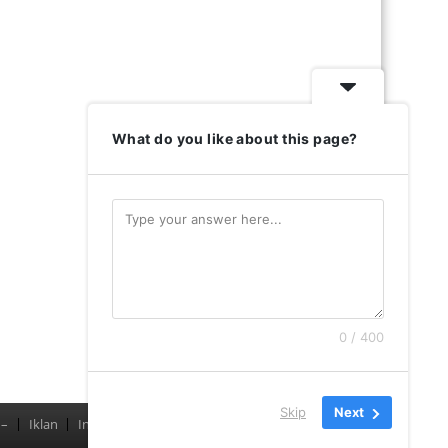
What do you like about this page?
0 / 400
Skip
Next
–
Iklan
Indeks
Pedoman Media Siber
Redaksi
–
Menu