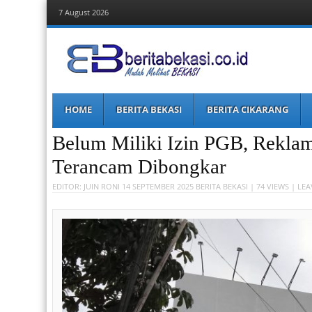
7 August 2026
Berita Bekasi
Mudah Melihat Bekasi
Menu
Skip
HOME
BERITA BEKASI
BERITA CIKARANG
to
content
Belum Miliki Izin PGB, Rekla
Terancam Dibongkar
EDITOR:
JUIN RONI
14 SEPTEMBER 2025
BERITA BEKASI
| 74 VIEWS |
LEA