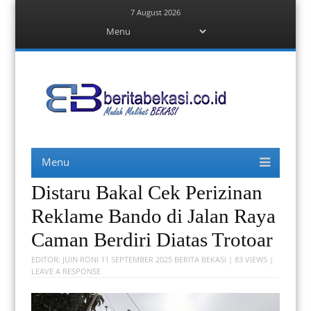
7 August 2026
Menu
Skip
to
content
Berita Bekasi
Mudah Melihat Bekasi
Menu
Skip
to
content
Distaru Bakal Cek Perizinan
Reklame Bando di Jalan Raya
Caman Berdiri Diatas Trotoar
EDITOR:
JUIN RONI
11 SEPTEMBER 2025
BERITA BEKASI
| 83 VIEWS |
LEAVE A RESPONSE