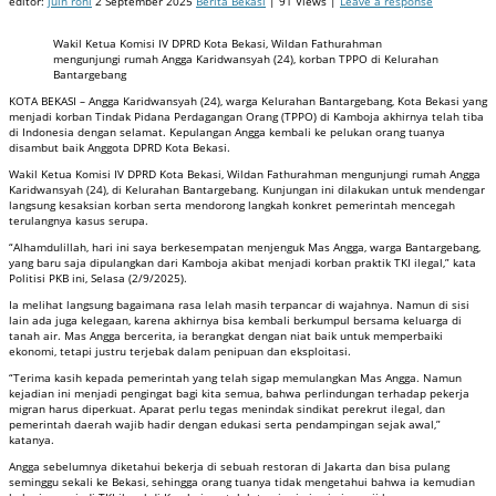
editor:
juin roni
2 September 2025
Berita Bekasi
| 91 Views |
Leave a response
Wakil Ketua Komisi IV DPRD Kota Bekasi, Wildan Fathurahman
mengunjungi rumah Angga Karidwansyah (24), korban TPPO di Kelurahan
Bantargebang
KOTA BEKASI – Angga Karidwansyah (24), warga Kelurahan Bantargebang, Kota Bekasi yang
menjadi korban Tindak Pidana Perdagangan Orang (TPPO) di Kamboja akhirnya telah tiba
di Indonesia dengan selamat. Kepulangan Angga kembali ke pelukan orang tuanya
disambut baik Anggota DPRD Kota Bekasi.
Wakil Ketua Komisi IV DPRD Kota Bekasi, Wildan Fathurahman mengunjungi rumah Angga
Karidwansyah (24), di Kelurahan Bantargebang. Kunjungan ini dilakukan untuk mendengar
langsung kesaksian korban serta mendorong langkah konkret pemerintah mencegah
terulangnya kasus serupa.
“Alhamdulillah, hari ini saya berkesempatan menjenguk Mas Angga, warga Bantargebang,
yang baru saja dipulangkan dari Kamboja akibat menjadi korban praktik TKI ilegal,” kata
Politisi PKB ini, Selasa (2/9/2025).
Ia melihat langsung bagaimana rasa lelah masih terpancar di wajahnya. Namun di sisi
lain ada juga kelegaan, karena akhirnya bisa kembali berkumpul bersama keluarga di
tanah air. Mas Angga bercerita, ia berangkat dengan niat baik untuk memperbaiki
ekonomi, tetapi justru terjebak dalam penipuan dan eksploitasi.
“Terima kasih kepada pemerintah yang telah sigap memulangkan Mas Angga. Namun
kejadian ini menjadi pengingat bagi kita semua, bahwa perlindungan terhadap pekerja
migran harus diperkuat. Aparat perlu tegas menindak sindikat perekrut ilegal, dan
pemerintah daerah wajib hadir dengan edukasi serta pendampingan sejak awal,”
katanya.
Angga sebelumnya diketahui bekerja di sebuah restoran di Jakarta dan bisa pulang
seminggu sekali ke Bekasi, sehingga orang tuanya tidak mengetahui bahwa ia kemudian