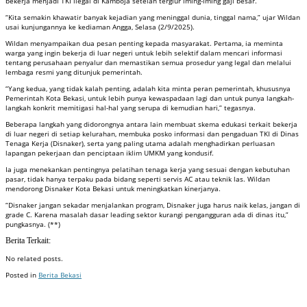
bekerja menjadi TKI ilegal di Kamboja setelah tergiur iming-iming gaji besar.
“Kita semakin khawatir banyak kejadian yang meninggal dunia, tinggal nama,” ujar Wildan
usai kunjungannya ke kediaman Angga, Selasa (2/9/2025).
Wildan menyampaikan dua pesan penting kepada masyarakat. Pertama, ia meminta
warga yang ingin bekerja di luar negeri untuk lebih selektif dalam mencari informasi
tentang perusahaan penyalur dan memastikan semua prosedur yang legal dan melalui
lembaga resmi yang ditunjuk pemerintah.
“Yang kedua, yang tidak kalah penting, adalah kita minta peran pemerintah, khususnya
Pemerintah Kota Bekasi, untuk lebih punya kewaspadaan lagi dan untuk punya langkah-
langkah konkrit memitigasi hal-hal yang serupa di kemudian hari,” tegasnya.
Beberapa langkah yang didorongnya antara lain membuat skema edukasi terkait bekerja
di luar negeri di setiap kelurahan, membuka posko informasi dan pengaduan TKI di Dinas
Tenaga Kerja (Disnaker), serta yang paling utama adalah menghadirkan perluasan
lapangan pekerjaan dan penciptaan iklim UMKM yang kondusif.
Ia juga menekankan pentingnya pelatihan tenaga kerja yang sesuai dengan kebutuhan
pasar, tidak hanya terpaku pada bidang seperti servis AC atau teknik las. Wildan
mendorong Disnaker Kota Bekasi untuk meningkatkan kinerjanya.
“Disnaker jangan sekadar menjalankan program, Disnaker juga harus naik kelas, jangan di
grade C. Karena masalah dasar leading sektor kurangi pengangguran ada di dinas itu,”
pungkasnya. (**)
Berita Terkait:
No related posts.
Posted in
Berita Bekasi
Badan Sertifikasi ISO