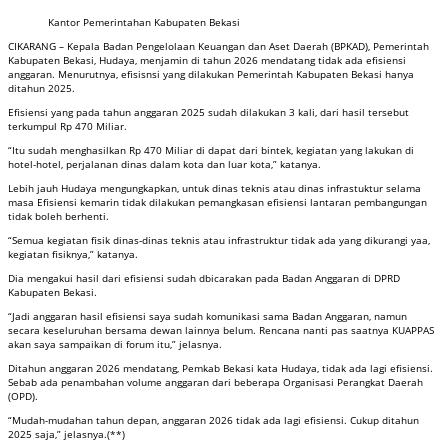
Kantor Pemerintahan Kabupaten Bekasi
CIKARANG – Kepala Badan Pengelolaan Keuangan dan Aset Daerah (BPKAD), Pemerintah
Kabupaten Bekasi, Hudaya, menjamin di tahun 2026 mendatang tidak ada efisiensi
anggaran. Menurutnya, efisisnsi yang dilakukan Pemerintah Kabupaten Bekasi hanya
ditahun 2025.
Efisiensi yang pada tahun anggaran 2025 sudah dilakukan 3 kali, dari hasil tersebut
terkumpul Rp 470 Miliar.
“Itu sudah menghasilkan Rp 470 Miliar di dapat dari bintek, kegiatan yang lakukan di
hotel-hotel, perjalanan dinas dalam kota dan luar kota,” katanya.
Lebih jauh Hudaya mengungkapkan, untuk dinas teknis atau dinas infrastuktur selama
masa Efisiensi kemarin tidak dilakukan pemangkasan efisiensi lantaran pembangungan
tidak boleh berhenti.
“Semua kegiatan fisik dinas-dinas teknis atau infrastruktur tidak ada yang dikurangi yaa,
kegiatan fisiknya,” katanya.
Dia mengakui hasil dari efisiensi sudah dbicarakan pada Badan Anggaran di DPRD
Kabupaten Bekasi.
“Jadi anggaran hasil efisiensi saya sudah komunikasi sama Badan Anggaran, namun
secara keseluruhan bersama dewan lainnya belum. Rencana nanti pas saatnya KUAPPAS
akan saya sampaikan di forum itu,” jelasnya.
Ditahun anggaran 2026 mendatang, Pemkab Bekasi kata Hudaya, tidak ada lagi efisiensi.
Sebab ada penambahan volume anggaran dari beberapa Organisasi Perangkat Daerah
(OPD).
“Mudah-mudahan tahun depan, anggaran 2026 tidak ada lagi efisiensi. Cukup ditahun
2025 saja,” jelasnya.(**)