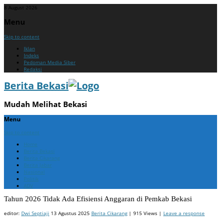
8 August 2026
Menu
Skip to content
Iklan
Indeks
Pedoman Media Siber
Redaksi
Berita Bekasi
Mudah Melihat Bekasi
Menu
Skip to content
Home
Berita Bekasi
Berita Cikarang
Berita Jabar
Nasional
Politik
ADV
Tahun 2026 Tidak Ada Efisiensi Anggaran di Pemkab Bekasi
editor:
Dwi Septiaji
13 Agustus 2025
Berita Cikarang
| 915 Views |
Leave a response