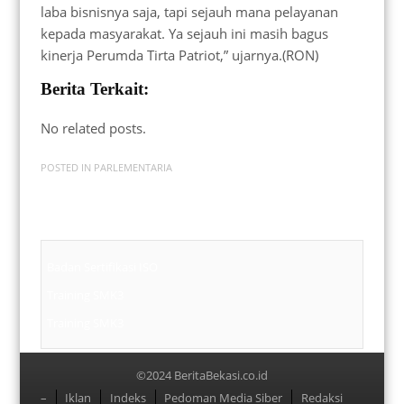
laba bisnisnya saja, tapi sejauh mana pelayanan
kepada masyarakat. Ya sejauh ini masih bagus
kinerja Perumda Tirta Patriot,” ujarnya.(RON)
Berita Terkait:
No related posts.
POSTED IN
PARLEMENTARIA
Badan Sertifikasi ISO
Training SMK3
Training SMK3
©2024 BeritaBekasi.co.id
Menu
–
Iklan
Indeks
Pedoman Media Siber
Redaksi