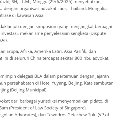
Yazid, SH, LL.M., Minggu (29/6/2025) menyebutkan,
 dengan organisasi advokat Laos, Thailand, Mongolia,
trase di kawasan Asia.
tindaklanjuti dengan simposium yang mengangkat berbagai
 investasi, mekanisme penyelesaian sengketa (Dispute
(AI).
an Eropa, Afrika, Amerika Latin, Asia Pasifik, dan
 ini di seluruh China terdapat sekitar 800 ribu advokat,
.
memimpin delegasi BLA dalam pertemuan dengan jajaran
uh persahabatan di Hotel Yuyang, Beijing. Kata sambutan
ing (Beijing Municipal).
kat dari berbagai yurisdiksi menyampaikan pidato, di
Sam (President of Law Society of Singapore),
ngolian Advocates), dan Tewodros Getachew Tulu (VP of