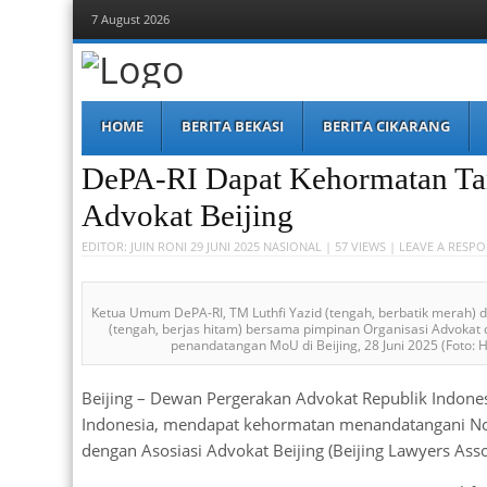
7 August 2026
Berita Bekasi
Mudah Melihat Bekasi
Menu
Skip
HOME
BERITA BEKASI
BERITA CIKARANG
to
content
DePA-RI Dapat Kehormatan Ta
Advokat Beijing
EDITOR:
JUIN RONI
29 JUNI 2025
NASIONAL
| 57 VIEWS |
LEAVE A RESPO
Ketua Umum DePA-RI, TM Luthfi Yazid (tengah, berbatik merah) d
(tengah, berjas hitam) bersama pimpinan Organisasi Advokat 
penandatangan MoU di Beijing, 28 Juni 2025 (Foto:
Beijing – Dewan Pergerakan Advokat Republik Indonesi
Indonesia, mendapat kehormatan menandatangani 
dengan Asosiasi Advokat Beijing (Beijing Lawyers Asso