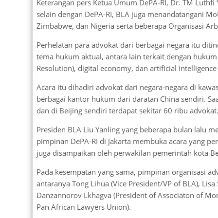
Keterangan pers Ketua Umum DePA-RI, Dr. TM Luthfi 
selain dengan DePA-RI, BLA juga menandatangani MoU
Zimbabwe, dan Nigeria serta beberapa Organisasi Arbi
Perhelatan para advokat dari berbagai negara itu di
tema hukum aktual, antara lain terkait dengan hukum
Resolution), digital economy, dan artificial intelligence 
Acara itu dihadiri advokat dari negara-negara di kawas
berbagai kantor hukum dari daratan China sendiri. Saat
dan di Beijing sendiri terdapat sekitar 60 ribu advokat
Presiden BLA Liu Yanling yang beberapa bulan lalu 
pimpinan DePA-RI di Jakarta membuka acara yang pen
juga disampaikan oleh perwakilan pemerintah kota Beij
Pada kesempatan yang sama, pimpinan organisasi advo
antaranya Tong Lihua (Vice President/VP of BLA), Lisa 
Danzannorov Lkhagva (President of Associaton of Mo
Pan African Lawyers Union).