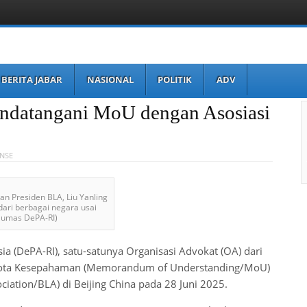
BERITA JABAR
NASIONAL
POLITIK
ADV
ndatangani MoU dengan Asosiasi
NSE
an Presiden BLA, Liu Yanling
dari berbagai negara usai
 Humas DePA-RI)
a (DePA-RI), satu-satunya Organisasi Advokat (OA) dari
Nota Kesepahaman (Memorandum of Understanding/MoU)
ciation/BLA) di Beijing China pada 28 Juni 2025.