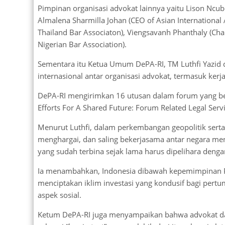
Pimpinan organisasi advokat lainnya yaitu Lison Ncub
Almalena Sharmilla Johan (CEO of Asian International 
Thailand Bar Associaton), Viengsavanh Phanthaly (Chai
Nigerian Bar Association).
Sementara itu Ketua Umum DePA-RI, TM Luthfi Yazid
internasional antar organisasi advokat, termasuk ker
DePA-RI mengirimkan 16 utusan dalam forum yang bert
Efforts For A Shared Future: Forum Related Legal Serv
Menurut Luthfi, dalam perkembangan geopolitik serta 
menghargai, dan saling bekerjasama antar negara me
yang sudah terbina sejak lama harus dipelihara deng
Ia menambahkan, Indonesia dibawah kepemimpinan P
menciptakan iklim investasi yang kondusif bagi pe
aspek sosial.
Ketum DePA-RI juga menyampaikan bahwa advokat d