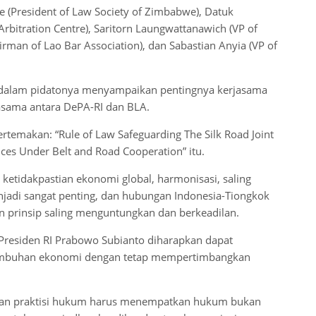
e (President of Law Society of Zimbabwe), Datuk
Arbitration Centre), Saritorn Laungwattanawich (VP of
rman of Lao Bar Association), dan Sabastian Anyia (VP of
 dalam pidatonya menyampaikan pentingnya kerjasama
jasama antara DePA-RI dan BLA.
emakan: “Rule of Law Safeguarding The Silk Road Joint
ices Under Belt and Road Cooperation” itu.
ketidakpastian ekonomi global, harmonisasi, saling
njadi sangat penting, dan hubungan Indonesia-Tiongkok
an prinsip saling menguntungkan dan berkeadilan.
residen RI Prabowo Subianto diharapkan dapat
rtumbuhan ekonomi dengan tetap mempertimbangkan
an praktisi hukum harus menempatkan hukum bukan