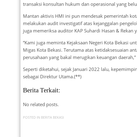
transaksi konsultan hukum dan operasional yang belu
Mantan aktivis HMI ini pun mendesak pemerintah ko
melakukan audit investigatif atas kejanggalan pengel
juga memeriksa auditor KAP Suhardi Hasan & Rekan 
“Kami juga meminta Kejaksaan Negeri Kota Bekasi un
Migas Kota Bekasi. Terutama atas ketidaksesuaian an
perusahaan yang bakal merugikan keuangan daerah,” u
Seperti diketahui, sejak Januari 2022 lalu, kepemimp
sebagai Direktur Utama.(**)
Berita Terkait:
No related posts.
POSTED IN
BERITA BEKASI