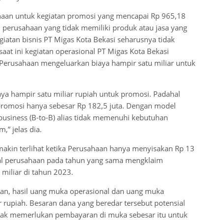
haan untuk kegiatan promosi yang mencapai Rp 965,18
h perusahaan yang tidak memiliki produk atau jasa yang
giatan bisnis PT Migas Kota Bekasi seharusnya tidak
aat ini kegiatan operasional PT Migas Kota Bekasi
l Perusahaan mengeluarkan biaya hampir satu miliar untuk
aya hampir satu miliar rupiah untuk promosi. Padahal
romosi hanya sebesar Rp 182,5 juta. Dengan model
 business (B-to-B) alias tidak memenuhi kebutuhan
,” jelas dia.
makin terlihat ketika Perusahaan hanya menyisakan Rp 13
hal perusahaan pada tahun yang sama mengklaim
miliar di tahun 2023.
haan, hasil uang muka operasional dan uang muka
r rupiah. Besaran dana yang beredar tersebut potensial
idak memerlukan pembayaran di muka sebesar itu untuk