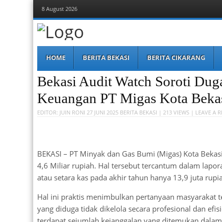
8 August 2026
Berita Bekasi
Mudah Melihat Bekasi
Menu
Skip
HOME
BERITA BEKASI
BERITA CIKARANG
to
content
Bekasi Audit Watch Soroti Du
Keuangan PT Migas Kota Beka
EDITOR:
JUIN RONI
27 JUNI 2025
BERITA BEKASI
| 213 VIEWS |
LEAVE A 
BEKASI – PT Minyak dan Gas Bumi (Migas) Kota Bekasi
4,6 Miliar rupiah. Hal tersebut tercantum dalam lap
atau setara kas pada akhir tahun hanya 13,9 juta rupi
Hal ini praktis menimbulkan pertanyaan masyarakat t
yang diduga tidak dikelola secara profesional dan ef
terdapat sejumlah kejanggalan yang ditemukan dala