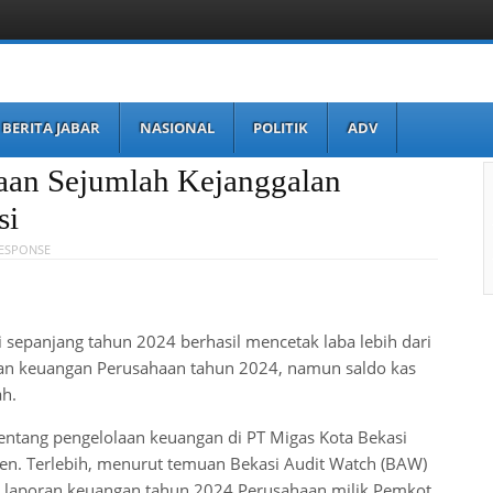
BERITA JABAR
NASIONAL
POLITIK
ADV
gaan Sejumlah Kejanggalan
si
RESPONSE
 sepanjang tahun 2024 berhasil mencetak laba lebih dari
oran keuangan Perusahaan tahun 2024, namun saldo kas
ah.
entang pengelolaan keuangan di PT Migas Kota Bekasi
isien. Terlebih, menurut temuan Bekasi Audit Watch (BAW)
m laporan keuangan tahun 2024 Perusahaan milik Pemkot