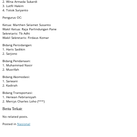
2. Wina Armada Sukardi
3. Lutfil Hakim
4. Totok Suryanto
Pengurus OC:
Ketua: Marthen Selamet Susanto
Wakil Ketua: Raja Parlindungan Pane
Sekretaris: Tb Adhi
Wakil Sekretaris: Firdaus Komar
Bidang Persidangan:
1. Haris Sadikin
2. Sarjono
Bidang Pendanaan:
1. Muhammad Nasir
2. Musrifah
Bidang Akomodasi:
1. Sarwani
2. Kadirah
Bidang Transportasi:
1. Herwan Febriansyah
2. Mercys Charles Loho (***)
Berita Terkait:
No related posts.
Posted in
Nasional
Badan Sertifikasi ISO