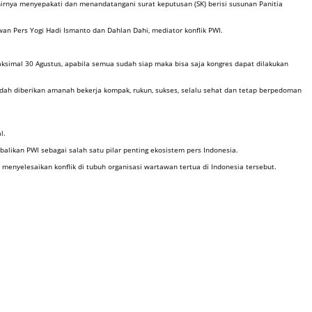
irnya menyepakati dan menandatangani surat keputusan (SK) berisi susunan Panitia
an Pers Yogi Hadi Ismanto dan Dahlan Dahi, mediator konflik PWI.
ksimal 30 Agustus, apabila semua sudah siap maka bisa saja kongres dapat dilakukan
dah diberikan amanah bekerja kompak, rukun, sukses, selalu sehat dan tetap berpedoman
l.
likan PWI sebagai salah satu pilar penting ekosistem pers Indonesia.
menyelesaikan konflik di tubuh organisasi wartawan tertua di Indonesia tersebut.