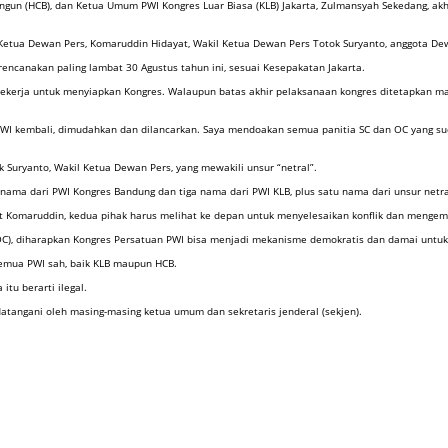
un (HCB), dan Ketua Umum PWI Kongres Luar Biasa (KLB) Jakarta, Zulmansyah Sekedang, akh
 Ketua Dewan Pers, Komaruddin Hidayat, Wakil Ketua Dewan Pers Totok Suryanto, anggota Dew
ncanakan paling lambat 30 Agustus tahun ini, sesuai Kesepakatan Jakarta.
ekerja untuk menyiapkan Kongres. Walaupun batas akhir pelaksanaan kongres ditetapkan ma
 PWI kembali, dimudahkan dan dilancarkan. Saya mendoakan semua panitia SC dan OC yang su
k Suryanto, Wakil Ketua Dewan Pers, yang mewakili unsur “netral”.
a nama dari PWI Kongres Bandung dan tiga nama dari PWI KLB, plus satu nama dari unsur netra
 Komaruddin, kedua pihak harus melihat ke depan untuk menyelesaikan konflik dan mengemba
(OC), diharapkan Kongres Persatuan PWI bisa menjadi mekanisme demokratis dan damai untuk 
semua PWI sah, baik KLB maupun HCB.
tu berarti ilegal.
angani oleh masing-masing ketua umum dan sekretaris jenderal (sekjen).