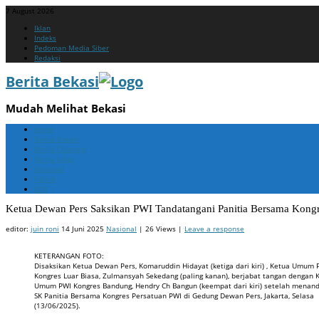
7 August 2026
Menu
Skip
Iklan
to
Indeks
content
Pedoman Media Siber
Redaksi
Berita Bekasi
Mudah Melihat Bekasi
Menu
Skip
Home
to
Berita Bekasi
content
Berita Cikarang
Berita Jabar
Nasional
Politik
ADV
Ketua Dewan Pers Saksikan PWI Tandatangani Panitia Bersama Kongr
editor:
juin roni
14 Juni 2025
Nasional
| 26 Views |
Leave a response
KETERANGAN FOTO:
Disaksikan Ketua Dewan Pers, Komaruddin Hidayat (ketiga dari kiri) , Ketua Umum 
Kongres Luar Biasa, Zulmansyah Sekedang (paling kanan), berjabat tangan dengan 
Umum PWI Kongres Bandung, Hendry Ch Bangun (keempat dari kiri) setelah menan
SK Panitia Bersama Kongres Persatuan PWI di Gedung Dewan Pers, Jakarta, Selasa
(13/06/2025).