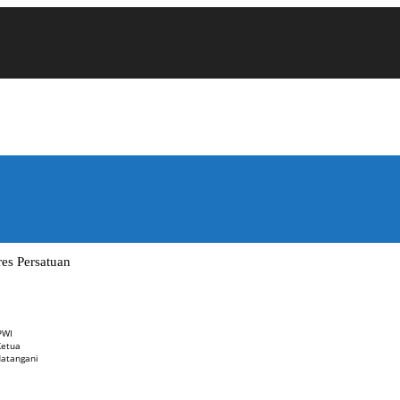
es Persatuan
PWI
Ketua
datangani