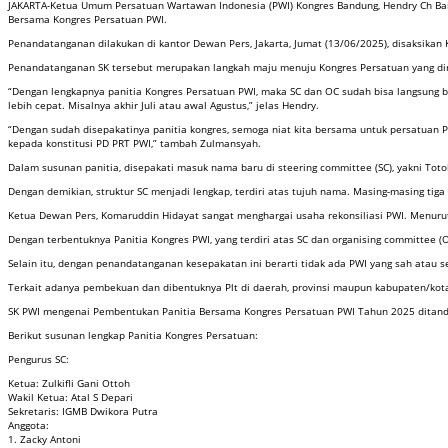
JAKARTA-Ketua Umum Persatuan Wartawan Indonesia (PWI) Kongres Bandung, Hendry Ch Bang
Bersama Kongres Persatuan PWI.
Penandatanganan dilakukan di kantor Dewan Pers, Jakarta, Jumat (13/06/2025), disaksikan
Penandatanganan SK tersebut merupakan langkah maju menuju Kongres Persatuan yang dire
“Dengan lengkapnya panitia Kongres Persatuan PWI, maka SC dan OC sudah bisa langsung b
lebih cepat. Misalnya akhir Juli atau awal Agustus,” jelas Hendry.
“Dengan sudah disepakatinya panitia kongres, semoga niat kita bersama untuk persatuan
kepada konstitusi PD PRT PWI,” tambah Zulmansyah.
Dalam susunan panitia, disepakati masuk nama baru di steering committee (SC), yakni Toto
Dengan demikian, struktur SC menjadi lengkap, terdiri atas tujuh nama. Masing-masing tig
Ketua Dewan Pers, Komaruddin Hidayat sangat menghargai usaha rekonsiliasi PWI. Menurut
Dengan terbentuknya Panitia Kongres PWI, yang terdiri atas SC dan organising committee 
Selain itu, dengan penandatanganan kesepakatan ini berarti tidak ada PWI yang sah atau 
Terkait adanya pembekuan dan dibentuknya Plt di daerah, provinsi maupun kabupaten/kota i
SK PWI mengenai Pembentukan Panitia Bersama Kongres Persatuan PWI Tahun 2025 ditandat
Berikut susunan lengkap Panitia Kongres Persatuan:
Pengurus SC:
Ketua: Zulkifli Gani Ottoh
Wakil Ketua: Atal S Depari
Sekretaris: IGMB Dwikora Putra
Anggota:
1. Zacky Antoni