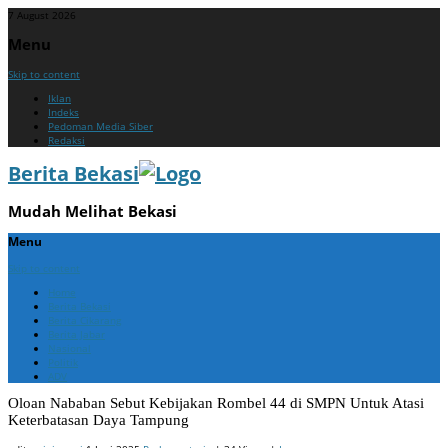
7 August 2026
Menu
Skip to content
Iklan
Indeks
Pedoman Media Siber
Redaksi
Berita Bekasi
Mudah Melihat Bekasi
Menu
Skip to content
Home
Berita Bekasi
Berita Cikarang
Berita Jabar
Nasional
Politik
ADV
Oloan Nababan Sebut Kebijakan Rombel 44 di SMPN Untuk Atasi
Keterbatasan Daya Tampung