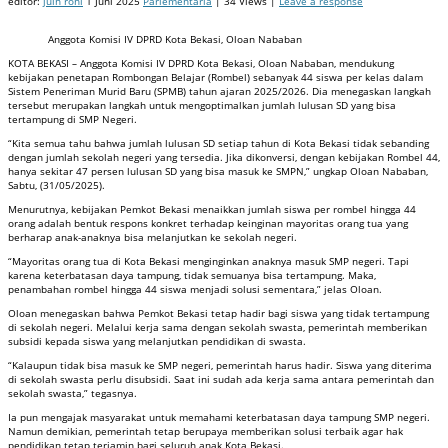
editor:
juin roni
1 Juni 2025
Parlementaria
| 34 Views |
Leave a response
Anggota Komisi IV DPRD Kota Bekasi, Oloan Nababan
KOTA BEKASI – Anggota Komisi IV DPRD Kota Bekasi, Oloan Nababan, mendukung
kebijakan penetapan Rombongan Belajar (Rombel) sebanyak 44 siswa per kelas dalam
Sistem Peneriman Murid Baru (SPMB) tahun ajaran 2025/2026. Dia menegaskan langkah
tersebut merupakan langkah untuk mengoptimalkan jumlah lulusan SD yang bisa
tertampung di SMP Negeri.
“Kita semua tahu bahwa jumlah lulusan SD setiap tahun di Kota Bekasi tidak sebanding
dengan jumlah sekolah negeri yang tersedia. Jika dikonversi, dengan kebijakan Rombel 44,
hanya sekitar 47 persen lulusan SD yang bisa masuk ke SMPN,” ungkap Oloan Nababan,
Sabtu, (31/05/2025).
Menurutnya, kebijakan Pemkot Bekasi menaikkan jumlah siswa per rombel hingga 44
orang adalah bentuk respons konkret terhadap keinginan mayoritas orang tua yang
berharap anak-anaknya bisa melanjutkan ke sekolah negeri.
“Mayoritas orang tua di Kota Bekasi menginginkan anaknya masuk SMP negeri. Tapi
karena keterbatasan daya tampung, tidak semuanya bisa tertampung. Maka,
penambahan rombel hingga 44 siswa menjadi solusi sementara,” jelas Oloan.
Oloan menegaskan bahwa Pemkot Bekasi tetap hadir bagi siswa yang tidak tertampung
di sekolah negeri. Melalui kerja sama dengan sekolah swasta, pemerintah memberikan
subsidi kepada siswa yang melanjutkan pendidikan di swasta.
“Kalaupun tidak bisa masuk ke SMP negeri, pemerintah harus hadir. Siswa yang diterima
di sekolah swasta perlu disubsidi. Saat ini sudah ada kerja sama antara pemerintah dan
sekolah swasta,” tegasnya.
Ia pun mengajak masyarakat untuk memahami keterbatasan daya tampung SMP negeri.
Namun demikian, pemerintah tetap berupaya memberikan solusi terbaik agar hak
pendidikan tetap terjamin bagi seluruh anak Kota Bekasi.