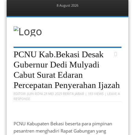
8 August 2026
Menu
Skip
to
content
Berita Bekasi
Mudah Melihat Bekasi
Menu
Skip
PCNU Kab.Bekasi Desak
to
content
Gubernur Dedi Mulyadi
Cabut Surat Edaran
Percepatan Penyerahan Ijazah
EDITOR:
JUIN RONI
28 MEI 2025
BERITA JABAR
| 183 VIEWS |
LEAVE A
RESPONSE
PCNU Kabupaten Bekasi beserta para pimpinan
pesantren menghadiri Rapat Gabungan yang