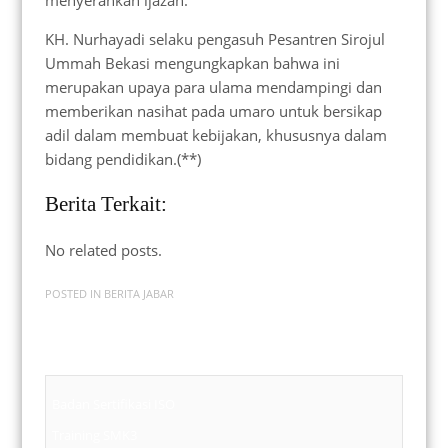
menyerahkan ijazah.
KH. Nurhayadi selaku pengasuh Pesantren Sirojul
Ummah Bekasi mengungkapkan bahwa ini
merupakan upaya para ulama mendampingi dan
memberikan nasihat pada umaro untuk bersikap
adil dalam membuat kebijakan, khususnya dalam
bidang pendidikan.(**)
Berita Terkait:
No related posts.
POSTED IN
BERITA JABAR
Badan Sertifikasi ISO
Training SMK3