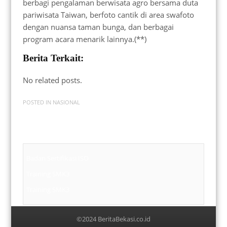
berbagi pengalaman berwisata agro bersama duta
pariwisata Taiwan, berfoto cantik di area swafoto
dengan nuansa taman bunga, dan berbagai
program acara menarik lainnya.(**)
Berita Terkait:
No related posts.
POSTED IN
NASIONAL
Badan Sertifikasi ISO
Training SMK3
Training SMK3
©2024 BeritaBekasi.co.id