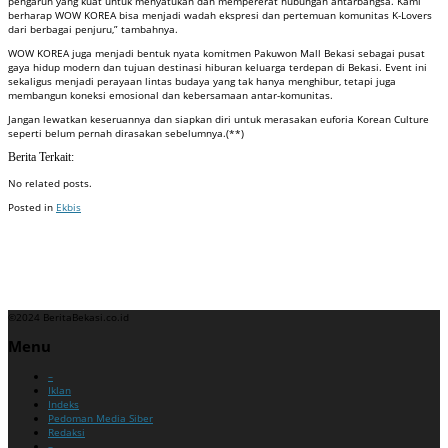
pengaruh yang kuat untuk menyatukan dan mempererat hubungan antarbangsa. Kami
berharap WOW KOREA bisa menjadi wadah ekspresi dan pertemuan komunitas K-Lovers
dari berbagai penjuru,” tambahnya.
WOW KOREA juga menjadi bentuk nyata komitmen Pakuwon Mall Bekasi sebagai pusat
gaya hidup modern dan tujuan destinasi hiburan keluarga terdepan di Bekasi. Event ini
sekaligus menjadi perayaan lintas budaya yang tak hanya menghibur, tetapi juga
membangun koneksi emosional dan kebersamaan antar-komunitas.
Jangan lewatkan keseruannya dan siapkan diri untuk merasakan euforia Korean Culture
seperti belum pernah dirasakan sebelumnya.(**)
Berita Terkait:
No related posts.
Posted in
Ekbis
Badan Sertifikasi ISO
Training SMK3
Training SMK3
©2024 BeritaBekasi.co.id
Menu
–
Iklan
Indeks
Pedoman Media Siber
Redaksi
–