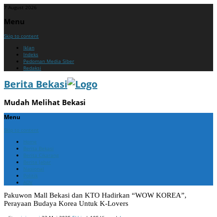
7 August 2026
Menu
Skip to content
Iklan
Indeks
Pedoman Media Siber
Redaksi
Berita Bekasi
Mudah Melihat Bekasi
Menu
Skip to content
Home
Berita Bekasi
Berita Cikarang
Berita Jabar
Nasional
Politik
ADV
Pakuwon Mall Bekasi dan KTO Hadirkan “WOW KOREA”,
Perayaan Budaya Korea Untuk K-Lovers