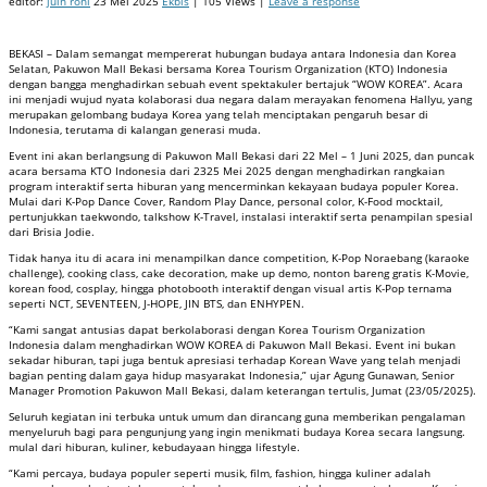
editor:
juin roni
23 Mei 2025
Ekbis
| 105 Views |
Leave a response
BEKASI – Dalam semangat mempererat hubungan budaya antara Indonesia dan Korea
Selatan, Pakuwon Mall Bekasi bersama Korea Tourism Organization (KTO) Indonesia
dengan bangga menghadirkan sebuah event spektakuler bertajuk “WOW KOREA”. Acara
ini menjadi wujud nyata kolaborasi dua negara dalam merayakan fenomena Hallyu, yang
merupakan gelombang budaya Korea yang telah menciptakan pengaruh besar di
Indonesia, terutama di kalangan generasi muda.
Event ini akan berlangsung di Pakuwon Mall Bekasi dari 22 Mel – 1 Juni 2025, dan puncak
acara bersama KTO Indonesia dari 2325 Mei 2025 dengan menghadirkan rangkaian
program interaktif serta hiburan yang mencerminkan kekayaan budaya populer Korea.
Mulai dari K-Pop Dance Cover, Random Play Dance, personal color, K-Food mocktail,
pertunjukkan taekwondo, talkshow K-Travel, instalasi interaktif serta penampilan spesial
dari Brisia Jodie.
Tidak hanya itu di acara ini menampilkan dance competition, K-Pop Noraebang (karaoke
challenge), cooking class, cake decoration, make up demo, nonton bareng gratis K-Movie,
korean food, cosplay, hingga photobooth interaktif dengan visual artis K-Pop ternama
seperti NCT, SEVENTEEN, J-HOPE, JIN BTS, dan ENHΥΡΕΝ.
“Kami sangat antusias dapat berkolaborasi dengan Korea Tourism Organization
Indonesia dalam menghadirkan WOW KOREA di Pakuwon Mall Bekasi. Event ini bukan
sekadar hiburan, tapi juga bentuk apresiasi terhadap Korean Wave yang telah menjadi
bagian penting dalam gaya hidup masyarakat Indonesia,” ujar Agung Gunawan, Senior
Manager Promotion Pakuwon Mall Bekasi, dalam keterangan tertulis, Jumat (23/05/2025).
Seluruh kegiatan ini terbuka untuk umum dan dirancang guna memberikan pengalaman
menyeluruh bagi para pengunjung yang ingin menikmati budaya Korea secara langsung.
mulal dari hiburan, kuliner, kebudayaan hingga lifestyle.
“Kami percaya, budaya populer seperti musik, film, fashion, hingga kuliner adalah