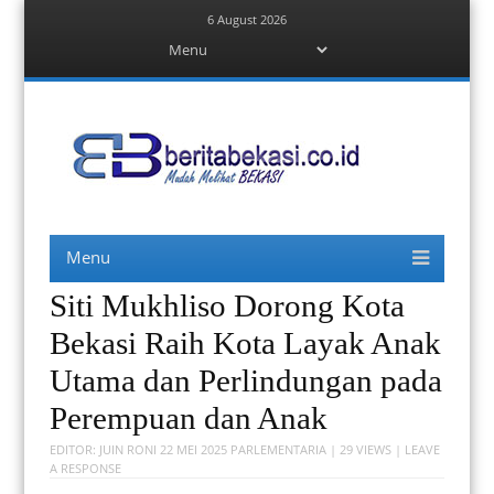
6 August 2026
Menu
Skip
to
content
Berita Bekasi
Mudah Melihat Bekasi
Menu
Skip
to
content
Siti Mukhliso Dorong Kota
Bekasi Raih Kota Layak Anak
Utama dan Perlindungan pada
Perempuan dan Anak
EDITOR:
JUIN RONI
22 MEI 2025
PARLEMENTARIA
| 29 VIEWS |
LEAVE
A RESPONSE