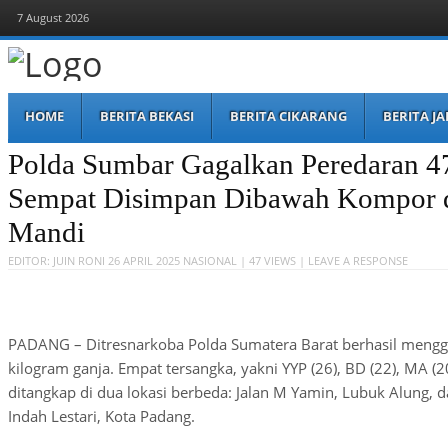
7 August 2026
Berita Bekasi
Mudah Melihat Bekasi
Menu
Skip
HOME
BERITA BEKASI
BERITA CIKARANG
BERITA J
to
content
Polda Sumbar Gagalkan Peredaran 4
Sempat Disimpan Dibawah Kompor 
Mandi
EDITOR:
JUIN RONI
26 APRIL 2025
NASIONAL
| 47 VIEWS |
LEAVE A RESPONSE
PADANG – Ditresnarkoba Polda Sumatera Barat berhasil mengg
kilogram ganja. Empat tersangka, yakni YYP (26), BD (22), MA (20
ditangkap di dua lokasi berbeda: Jalan M Yamin, Lubuk Alung,
Indah Lestari, Kota Padang.