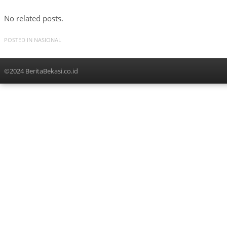
No related posts.
POSTED IN
NASIONAL
©2024 BeritaBekasi.co.id