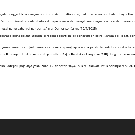
ah menggodok rancangan peraturan daerah (Raperda), salah satunya perubahan Pajak Daera
etribusi Daerah sudah dibahas di Bapemperda dan tengah menunggu fasilitasi dari Kemend
ggal pengesahan di paripurna,” ujar Dariyanto, Kamis (10/4/2025).
rapa point dalam Raperda tersebut seperti pajak penggunaan listrik Kereta api cepat, pen
rogram pemerintah. Jadi pemerintah daerah penghapus untuk pajak dan retribusi di dua kateg
daerah, Bapemperda akan merubah penarikan Pajak Bumi dan Bangunan (PBB) dengan sistem zo
i kategori pajaknya yakni zona 1,2 an seterusnya. Ini kita lakukan untuk peningkatan PAD 