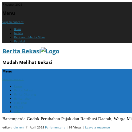
7 August 2026
Menu
Skip to content
Iklan
Indeks
Pedoman Media Siber
Redaksi
Berita Bekasi
Mudah Melihat Bekasi
Menu
Skip to content
Home
Berita Bekasi
Berita Cikarang
Berita Jabar
Nasional
Politik
ADV
Bapemperda Godok Perubahan Pajak dan Retribusi Daerah, Warga Mi
editor:
juin roni
11 April 2025
Parlementaria
| 99 Views |
Leave a response