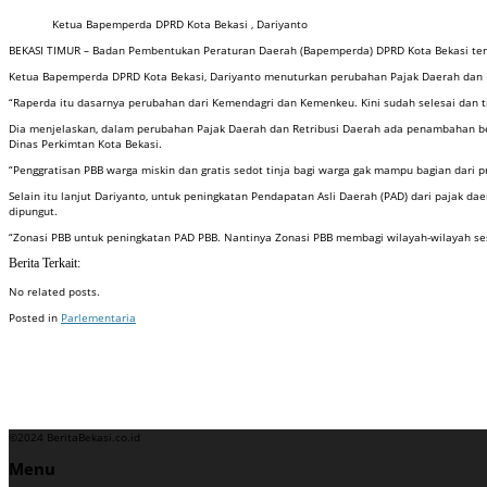
Ketua Bapemperda DPRD Kota Bekasi , Dariyanto
BEKASI TIMUR – Badan Pembentukan Peraturan Daerah (Bapemperda) DPRD Kota Bekasi teng
Ketua Bapemperda DPRD Kota Bekasi, Dariyanto menuturkan perubahan Pajak Daerah dan R
“Raperda itu dasarnya perubahan dari Kemendagri dan Kemenkeu. Kini sudah selesai dan tin
Dia menjelaskan, dalam perubahan Pajak Daerah dan Retribusi Daerah ada penambahan bebe
Dinas Perkimtan Kota Bekasi.
“Penggratisan PBB warga miskin dan gratis sedot tinja bagi warga gak mampu bagian dari p
Selain itu lanjut Dariyanto, untuk peningkatan Pendapatan Asli Daerah (PAD) dari pajak 
dipungut.
“Zonasi PBB untuk peningkatan PAD PBB. Nantinya Zonasi PBB membagi wilayah-wilayah sesua
Berita Terkait:
No related posts.
Posted in
Parlementaria
Badan Sertifikasi ISO
Training SMK3
Training SMK3
©2024 BeritaBekasi.co.id
Menu