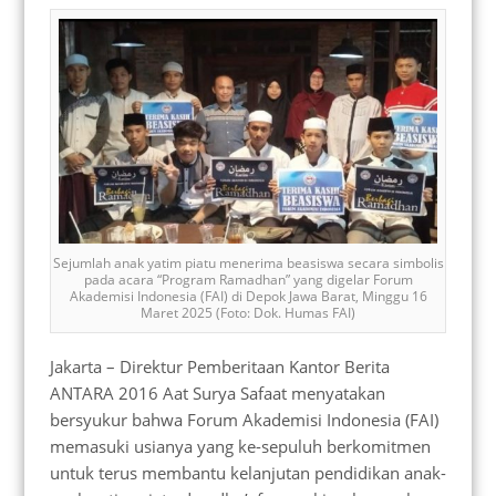
Sejumlah anak yatim piatu menerima beasiswa secara simbolis
pada acara “Program Ramadhan” yang digelar Forum
Akademisi Indonesia (FAI) di Depok Jawa Barat, Minggu 16
Maret 2025 (Foto: Dok. Humas FAI)
Jakarta – Direktur Pemberitaan Kantor Berita
ANTARA 2016 Aat Surya Safaat menyatakan
bersyukur bahwa Forum Akademisi Indonesia (FAI)
memasuki usianya yang ke-sepuluh berkomitmen
untuk terus membantu kelanjutan pendidikan anak-