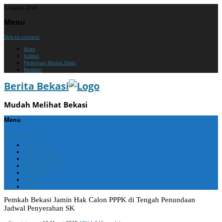
6 August 2026
Menu
Skip to content
Iklan
Indeks
Pedoman Media Siber
Redaksi
Berita Bekasi
Mudah Melihat Bekasi
Menu
Skip to content
Home
Berita Bekasi
Berita Cikarang
Berita Jabar
Nasional
Politik
ADV
Pemkab Bekasi Jamin Hak Calon PPPK di Tengah Penundaan
Jadwal Penyerahan SK