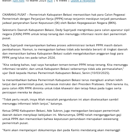
editor:
juin roni
10 Maret 2025
ADV
| 6 Views |
Leave a response
CIKARANG PUSAT – Pemerintah Kabupaten Bekasi memastikan hak para Calon Pegawai
Pemerintah dengan Perjanjian Kerja (PPPK) tetap terjamin meskipun terjadi penundaan
jadwal penyerahan Surat Keputusan (SK) oleh Badan Kepegawaian Negara (BKN).
Sekretaris Daerah Kabupaten Bekasi, Dedy Supriyadi mengimbau para calon aparatur sipil
negara (CASN) PPPK untuk tetap tenang dan menunggu informasi resmi dari pemerintah
pusat.
Dedy Supriyadi menyampaikan bahwa proses administrasi terkait PPPK masih dalam
pembahasan. Namun, ia menegaskan bahwa tidak ada kendala berarti di tingkat daerah
dan memastikan bahwa Kabupaten Bekasi sudah mengalokasikan anggaran bagi para
PPPK yang lulus tes pada tahun 2024.
“Kita sedang bahas, tapi saya harapkan teman-teman PPPK tetap tenang. Kita menunggu
informasi terakhir, dan untuk Kabupaten Bekasi sebenarnya tidak ada permasalahan,”
ujar Dedi kepada Humas Pemerintah Kabupaten Bekasi, Senin (10/03/2025).
Ia menambahkan bahwa Pemerintah Kabupaten Bekasi terus mengikuti arahan lebih
lanjut dari pemerintah pusat, termasuk instruksi dari Presiden Prabowo. Oleh karena itu,
para calon ASN PPPK diminta untuk tidak khawatir dan tetap fokus pada tugas serta
persiapan mereka ke depan.
“Tidak perlu resah, insya Allah masalah pengunduran ini akan diselesaikan sambil
menunggu informasi lebih lanjut,” katanya.
Ketua DPRD Kabupaten Bekasi, Ade Sukron, juga menegaskan kesiapan pemerintah
daerah dalam menyikapi kebijakan ini. Menurutnya, DPRD telah menganggarkan gaji
untuk PPPK dan memastikan bahwa keputusan penundaan merupakan wewenang
pemerintah pusat.
“Kami akan mempelajari dokumennya dan pada Kamis mendatang akan memanggil