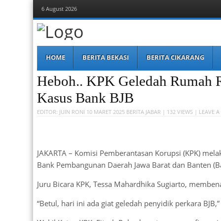
6 August 2026
Berita Bekasi
Mudah Melihat Bekasi
Menu
Skip
HOME
BERITA BEKASI
BERITA CIKARANG
to
content
Heboh.. KPK Geledah Rumah R
Kasus Bank BJB
EDITOR:
JUIN RONI
10 MARET 2025
BERITA JABAR
| 132 VIEWS |
LEAVE A
JAKARTA – Komisi Pemberantasan Korupsi (KPK) melak
Bank Pembangunan Daerah Jawa Barat dan Banten (Ba
Juru Bicara KPK, Tessa Mahardhika Sugiarto, membena
“Betul, hari ini ada giat geledah penyidik perkara BJB