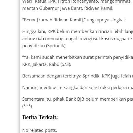
Wakil Ketua KPK, Fitroh Rohcahyanto, mengonfirmasi 
mantan Gubernur Jawa Barat, Ridwan Kamil.
“Benar [rumah Ridwan Kamil],” ungkapnya singkat.
Hingga kini, KPK belum memberikan rincian lebih lanj
antirasuah memang tengah mengusut kasus dugaan kor
penyidikan (Sprindik).
“Ya, kami sudah menerbitkan surat perintah penyidika
KPK, Jakarta, Rabu (5/3).
Bersamaan dengan terbitnya Sprindik, KPK juga telah
Namun, identitas tersangka dan konstruksi perkara ma
Sementara itu, pihak Bank BJB belum memberikan pern
(***)
Berita Terkait:
No related posts.