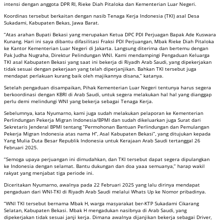
intensi dengan anggota DPR RI, Rieke Diah Pitaloka dan Kementerian Luar Negeri.
Koordinas tersebut berkaitan dengan nasib Tenaga Kerja Indonesia (TKI) asal Desa
Sukadami, Kabupaten Bekas, Jawa Barat.
“Atas arahan Bupati Bekasi yang merupakan Ketua DPC PDI Perjuagan Bapak Ade Kuswara
Kunang. Hari ini saya dibantu difasilitasi Fraksi PDI Perjuangan, Mbak Rieke Diah Pitaloka
ke Kantor Kementerian Luar Negeri di Jakarta. Langsung diterima dan bertemu dengan
Pak Judha Nugraha, Direktur Pelindungan WNI. Kami mendampingi Pengaduan Keluarga
TKI asal Kabupaten Bekasi yang saat ini bekerja di Riyadh Arab Saudi, yang dipekerjakan
tidak sesuai dengan pekerjaan yang telah diperjanjikan. Bahkan TKI tersebut juga
mendapat perlakuan kurang baik oleh majikannya disana,” katanya.
Setelah pengaduan disampaikan, Pihak Kementerian Luar Negeri tentunya harus segera
berkoordinasi dengan KBRI di Arab Saudi, untuk segera melakukan hal hal yang dianggap
perlu demi melindungi WNI yang bekerja sebagai Tenaga Kerja.
Sebelumnya, kata Nyumarno, kami juga sudah melakukan pelaporan ke Kementerian
Perlindungan Pekerja Migran Indonesia/BPMI dan sudah dikeluarkan juga Surat dari
Sekretaris Jenderal BPMI tentang “Permohonan Bantuan Perlindungan dan Pemulangan
Pekerja Migran Indonesia atas nama H”, Asal Kabupaten Bekasi”, yang ditujukan kepada
Yang Mulia Duta Besar Republik Indonesia untuk Kerajaan Arab Saudi tertanggal 26
Februari 2025.
“Semoga upaya perjuangan ini dimudahkan, dan TKI tersebut dapat segera dipulangkan
ke Indonesia dengan selamat. Bantu dukungan dan doa yaaa semuanya,” harap wakil
rakyat yang menjabat tiga periode ini.
Diceritakan Nyumarno, awalnya pada 22 Februari 2025 yang lalu dirinya mendapat
pengaduan dari WNI-TKI di Riyadh Arab Saudi melalui Whats Up ke Nomor pribadinya.
“WNI TKI tersebut bernama Mbak H, warga masyarakat ber-KTP Sukadami Cikarang
Selatan, Kabupaten Bekasi. Mbak H mengadukan nasibnya di Arab Saudi, yang
dipekerjakan tidak sesuai janji kerja. Dimana awalnya dijanjikan bekerja sebagai Driver,