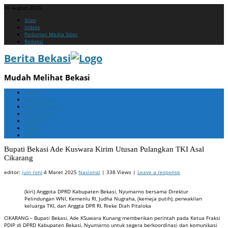
10 August 2026
Menu
Skip
Iklan
to
Indeks
content
Pedoman Media Siber
Redaksi
Berita Bekasi
Mudah Melihat Bekasi
Menu
Skip
Home
to
Berita Bekasi
content
Berita Cikarang
Berita Jabar
Nasional
Politik
ADV
Bupati Bekasi Ade Kuswara Kirim Utusan Pulangkan TKI Asal
Cikarang
editor:
juin roni
4 Maret 2025
Nasional
| 338 Views |
Leave a response
(kiri) Anggota DPRD Kabupaten Bekasi, Nyumarno bersama Direktur
Pelindungan WNI, Kemenlu RI, Judha Nugraha, (kemeja putih), perwakilan
keluarga TKI, dan Anggta DPR RI, Rieke Diah Pitaloka
CIKARANG – Bupati Bekasi, Ade KSuwara Kunang memberikan perintah pada Ketua Fraksi
PDIP di DPRD Kabupaten Bekasi, Nyumarno untuk segera berkoordinasi dan komunikasi