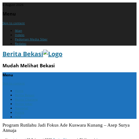
6 August 2026
Menu
Skip to content
Iklan
Indeks
Pedoman Media Siber
Redaksi
Berita Bekasi
Mudah Melihat Bekasi
Menu
Skip to content
Home
Berita Bekasi
Berita Cikarang
Berita Jabar
Nasional
Politik
ADV
Program Rutilahu Jadi Fokus Ade Kuswara Kunang – Asep Surya
Atmaja