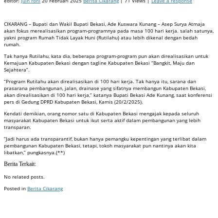
editor:
juin roni
20 Februari 2025
Berita Cikarang
| 71 Views |
Leave a response
CIKARANG – Bupati dan Wakil Bupati Bekasi, Ade Kuswara Kunang – Asep Surya Atmaja
akan fokus merealisasikan program-programnya pada masa 100 hari kerja. salah satunya,
yakni program Rumah Tidak Layak Huni (Rutilahu) atau lebih dikenal dengan bedah
rumah.
Tak hanya Rutilahu, kata dia, beberapa program-program pun akan direalisasikan untuk
Kemajuan Kabupaten Bekasi dengan tagline Kabupaten Bekasi “Bangkit, Maju dan
Sejahtera”.
“Program Rutilahu akan direalisasikan di 100 hari kerja. Tak hanya itu, sarana dan
prasarana pembangunan, jalan, drainase yang sifatnya membangun Kabupaten Bekasi,
akan direalisasikan di 100 hari kerja,” katanya Bupati Bekasi Ade Kunang, saat konferensi
pers di Gedung DPRD Kabupaten Bekasi, Kamis (20/2/2025).
Kendati demikian, orang nomor satu di Kabupaten Bekasi mengajak kepada seluruh
masyarakat Kabupaten Bekasi untuk ikut serta aktif dalam pembangunan yang lebih
transparan.
“Jadi harus ada transparantif, bukan hanya pemangku kepentingan yang terlibat dalam
pembangunan Kabupaten Bekasi, tetapi, tokoh masyarakat pun nantinya akan kita
libatkan,” pungkasnya.(**)
Berita Terkait:
No related posts.
Posted in
Berita Cikarang
Badan Sertifikasi ISO