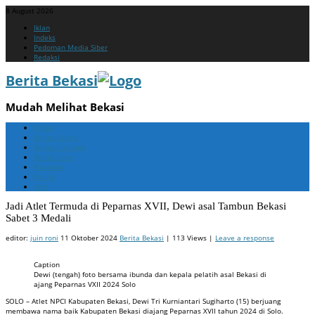
8 August 2026
Menu
Skip
Iklan
to
Indeks
content
Pedoman Media Siber
Redaksi
Berita Bekasi
Mudah Melihat Bekasi
Menu
Skip
Home
to
Berita Bekasi
content
Berita Cikarang
Berita Jabar
Nasional
Politik
ADV
Jadi Atlet Termuda di Peparnas XVII, Dewi asal Tambun Bekasi
Sabet 3 Medali
editor:
juin roni
11 Oktober 2024
Berita Bekasi
| 113 Views |
Leave a response
Caption
Dewi (tengah) foto bersama ibunda dan kepala pelatih asal Bekasi di
ajang Peparnas VXII 2024 Solo
SOLO – Atlet NPCI Kabupaten Bekasi, Dewi Tri Kurniantari Sugiharto (15) berjuang
membawa nama baik Kabupaten Bekasi diajang Peparnas XVII tahun 2024 di Solo.