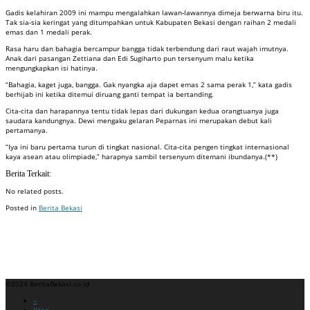
Gadis kelahiran 2009 ini mampu mengalahkan lawan-lawannya dimeja berwarna biru itu.
Tak sia-sia keringat yang ditumpahkan untuk Kabupaten Bekasi dengan raihan 2 medali
emas dan 1 medali perak.
Rasa haru dan bahagia bercampur bangga tidak terbendung dari raut wajah imutnya.
Anak dari pasangan Zettiana dan Edi Sugiharto pun tersenyum malu ketika
mengungkapkan isi hatinya.
“Bahagia, kaget juga, bangga. Gak nyangka aja dapet emas 2 sama perak 1,” kata gadis
berhijab ini ketika ditemui diruang ganti tempat ia bertanding.
Cita-cita dan harapannya tentu tidak lepas dari dukungan kedua orangtuanya juga
saudara kandungnya. Dewi mengaku gelaran Peparnas ini merupakan debut kali
pertamanya.
“Iya ini baru pertama turun di tingkat nasional. Cita-cita pengen tingkat internasional
kaya asean atau olimpiade,” harapnya sambil tersenyum ditemani ibundanya.(**)
Berita Terkait:
No related posts.
Posted in
Berita Bekasi
Badan Sertifikasi ISO
Training SMK3
Training SMK3
©2024 BeritaBekasi.co.id
Menu
–