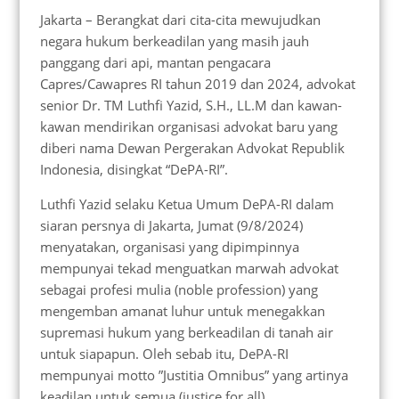
Jakarta – Berangkat dari cita-cita mewujudkan
negara hukum berkeadilan yang masih jauh
panggang dari api, mantan pengacara
Capres/Cawapres RI tahun 2019 dan 2024, advokat
senior Dr. TM Luthfi Yazid, S.H., LL.M dan kawan-
kawan mendirikan organisasi advokat baru yang
diberi nama Dewan Pergerakan Advokat Republik
Indonesia, disingkat “DePA-RI”.
Luthfi Yazid selaku Ketua Umum DePA-RI dalam
siaran persnya di Jakarta, Jumat (9/8/2024)
menyatakan, organisasi yang dipimpinnya
mempunyai tekad menguatkan marwah advokat
sebagai profesi mulia (noble profession) yang
mengemban amanat luhur untuk menegakkan
supremasi hukum yang berkeadilan di tanah air
untuk siapapun. Oleh sebab itu, DePA-RI
mempunyai motto ”Justitia Omnibus” yang artinya
keadilan untuk semua (justice for all).