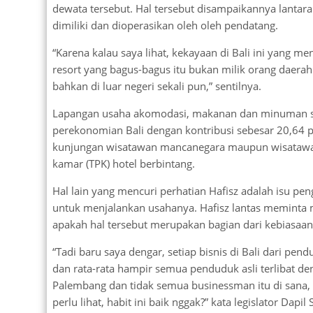
dewata tersebut. Hal tersebut disampaikannya lanta
dimiliki dan dioperasikan oleh oleh pendatang.
“Karena kalau saya lihat, kekayaan di Bali ini yang men
resort yang bagus-bagus itu bukan milik orang daerah (
bahkan di luar negeri sekali pun,” sentilnya.
Lapangan usaha akomodasi, makanan dan minuman se
perekonomian Bali dengan kontribusi sebesar 20,64 per
kunjungan wisatawan mancanegara maupun wisatawan
kamar (TPK) hotel berbintang.
Hal lain yang mencuri perhatian Hafisz adalah isu p
untuk menjalankan usahanya. Hafisz lantas meminta 
apakah hal tersebut merupakan bagian dari kebiasaan
“Tadi baru saya dengar, setiap bisnis di Bali dari pe
dan rata-rata hampir semua penduduk asli terlibat den
Palembang dan tidak semua businessman itu di sana,
perlu lihat, habit ini baik nggak?” kata legislator Dapil 