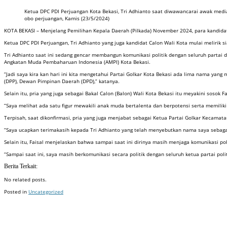
Ketua DPC PDI Perjuangan Kota Bekasi, Tri Adhianto saat diwawancarai awak medi
obo perjuangan, Kamis (23/5/2024)
KOTA BEKASI – Menjelang Pemilihan Kepala Daerah (Pilkada) November 2024, para kandidat 
Ketua DPC PDI Perjuangan, Tri Adhianto yang juga kandidat Calon Wali Kota mulai melirik s
Tri Adhianto saat ini sedang gencar membangun komunikasi politik dengan seluruh partai di 
Angkatan Muda Pembaharuan Indonesia (AMPI) Kota Bekasi.
“Jadi saya kira kan hari ini kita mengetahui Partai Golkar Kota Bekasi ada lima nama yan
(DPP), Dewan Pimpinan Daerah (DPD),” katanya.
Selain itu, pria yang juga sebagai Bakal Calon (Balon) Wali Kota Bekasi itu meyakini soso
“Saya melihat ada satu figur mewakili anak muda bertalenta dan berpotensi serta memiliki
Terpisah, saat dikonfirmasi, pria yang juga menjabat sebagai Ketua Partai Golkar Kecama
“Saya ucapkan terimakasih kepada Tri Adhianto yang telah menyebutkan nama saya sebagai 
Selain itu, Faisal menjelaskan bahwa sampai saat ini dirinya masih menjaga komunikasi po
“Sampai saat ini, saya masih berkomunikasi secara politik dengan seluruh ketua partai pol
Berita Terkait:
No related posts.
Posted in
Uncategorized
Badan Sertifikasi ISO
Training SMK3