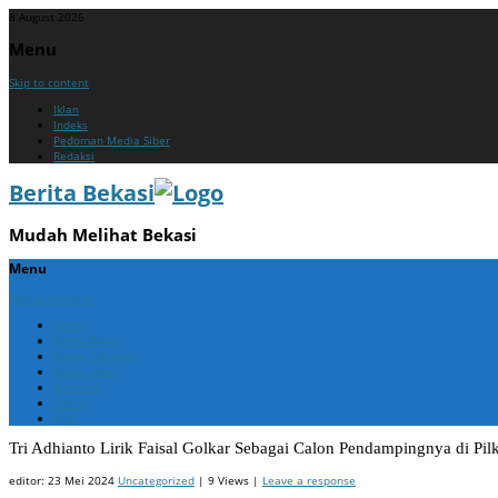
8 August 2026
Menu
Skip to content
Iklan
Indeks
Pedoman Media Siber
Redaksi
Berita Bekasi
Mudah Melihat Bekasi
Menu
Skip to content
Home
Berita Bekasi
Berita Cikarang
Berita Jabar
Nasional
Politik
ADV
Tri Adhianto Lirik Faisal Golkar Sebagai Calon Pendampingnya di Pi
editor:
23 Mei 2024
Uncategorized
| 9 Views |
Leave a response