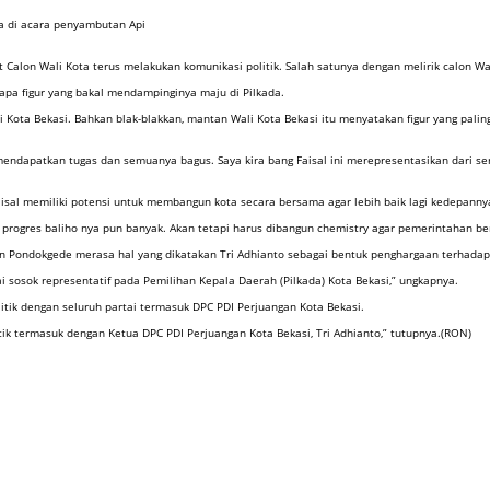
a di acara penyambutan Api
Calon Wali Kota terus melakukan komunikasi politik. Salah satunya dengan melirik calon Wak
iapa figur yang bakal mendampinginya maju di Pilkada.
Kota Bekasi. Bahkan blak-blakkan, mantan Wali Kota Bekasi itu menyatakan figur yang paling r
g mendapatkan tugas dan semuanya bagus. Saya kira bang Faisal ini merepresentasikan dari s
k Faisal memiliki potensi untuk membangun kota secara bersama agar lebih baik lagi kedepanny
 progres baliho nya pun banyak. Akan tetapi harus dibangun chemistry agar pemerintahan berj
tan Pondokgede merasa hal yang dikatakan Tri Adhianto sebagai bentuk penghargaan terhadap 
sosok representatif pada Pemilihan Kepala Daerah (Pilkada) Kota Bekasi,” ungkapnya.
litik dengan seluruh partai termasuk DPC PDI Perjuangan Kota Bekasi.
itik termasuk dengan Ketua DPC PDI Perjuangan Kota Bekasi, Tri Adhianto,” tutupnya.(RON)