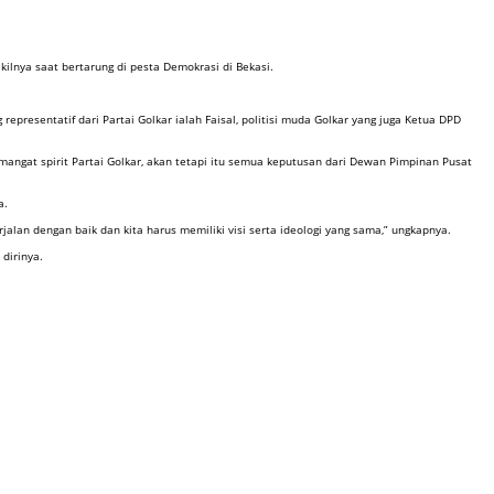
ilnya saat bertarung di pesta Demokrasi di Bekasi.
epresentatif dari Partai Golkar ialah Faisal, politisi muda Golkar yang juga Ketua DPD
emangat spirit Partai Golkar, akan tetapi itu semua keputusan dari Dewan Pimpinan Pusat
a.
alan dengan baik dan kita harus memiliki visi serta ideologi yang sama,” ungkapnya.
dirinya.