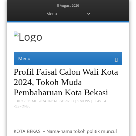
8 August 2026
Menu
Skip
to
content
Berita Bekasi
Mudah Melihat Bekasi
Menu
Skip
to
content
Profil Faisal Calon Wali Kota
2024, Tokoh Muda
Pembaharuan Kota Bekasi
EDITOR:
21 MEI 2024
UNCATEGORIZED
| 9 VIEWS |
LEAVE A
RESPONSE
KOTA BEKASI – Nama-nama tokoh politik muncul