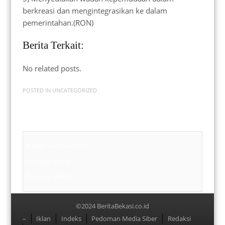
berkreasi dan mengintegrasikan ke dalam
pemerintahan.(RON)
Berita Terkait:
No related posts.
POSTED IN
UNCATEGORIZED
Badan Sertifikasi ISO
Training SMK3
Training SMK3
©2024 BeritaBekasi.co.id
Menu
–
Iklan
Indeks
Pedoman Media Siber
Redaksi