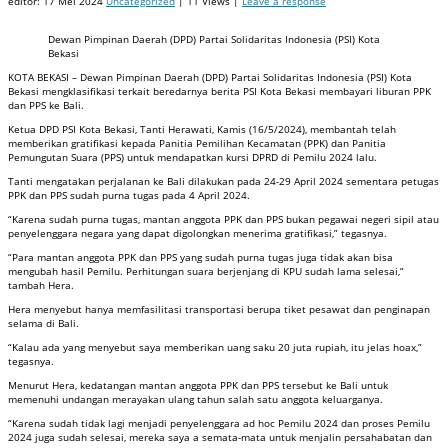
editor:
17 Mei 2024
Uncategorized
| 11 Views |
Leave a response
Dewan Pimpinan Daerah (DPD) Partai Solidaritas Indonesia (PSI) Kota
Bekasi
KOTA BEKASI – Dewan Pimpinan Daerah (DPD) Partai Solidaritas Indonesia (PSI) Kota
Bekasi mengklasifikasi terkait beredarnya berita PSI Kota Bekasi membayari liburan PPK
dan PPS ke Bali.
Ketua DPD PSI Kota Bekasi, Tanti Herawati, Kamis (16/5/2024), membantah telah
memberikan gratifikasi kepada Panitia Pemilihan Kecamatan (PPK) dan Panitia
Pemungutan Suara (PPS) untuk mendapatkan kursi DPRD di Pemilu 2024 lalu.
Tanti mengatakan perjalanan ke Bali dilakukan pada 24-29 April 2024 sementara petugas
PPK dan PPS sudah purna tugas pada 4 April 2024.
“Karena sudah purna tugas, mantan anggota PPK dan PPS bukan pegawai negeri sipil atau
penyelenggara negara yang dapat digolongkan menerima gratifikasi,” tegasnya.
“Para mantan anggota PPK dan PPS yang sudah purna tugas juga tidak akan bisa
mengubah hasil Pemilu. Perhitungan suara berjenjang di KPU sudah lama selesai,”
tambah Hera.
Hera menyebut hanya memfasilitasi transportasi berupa tiket pesawat dan penginapan
selama di Bali.
“Kalau ada yang menyebut saya memberikan uang saku 20 juta rupiah, itu jelas hoax,”
tegasnya.
Menurut Hera, kedatangan mantan anggota PPK dan PPS tersebut ke Bali untuk
memenuhi undangan merayakan ulang tahun salah satu anggota keluarganya.
“Karena sudah tidak lagi menjadi penyelenggara ad hoc Pemilu 2024 dan proses Pemilu
2024 juga sudah selesai, mereka saya a semata-mata untuk menjalin persahabatan dan