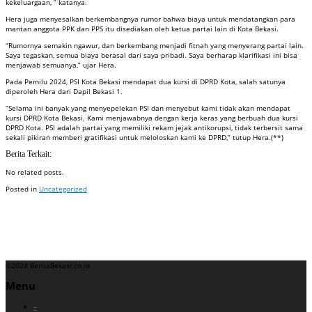
kekeluargaan, “ katanya.
Hera juga menyesalkan berkembangnya rumor bahwa biaya untuk mendatangkan para
mantan anggota PPK dan PPS itu disediakan oleh ketua partai lain di Kota Bekasi.
“Rumornya semakin ngawur, dan berkembang menjadi fitnah yang menyerang partai lain.
Saya tegaskan, semua biaya berasal dari saya pribadi. Saya berharap klarifikasi ini bisa
menjawab semuanya,” ujar Hera.
Pada Pemilu 2024, PSI Kota Bekasi mendapat dua kursi di DPRD Kota, salah satunya
diperoleh Hera dari Dapil Bekasi 1.
“Selama ini banyak yang menyepelekan PSI dan menyebut kami tidak akan mendapat
kursi DPRD Kota Bekasi. Kami menjawabnya dengan kerja keras yang berbuah dua kursi
DPRD Kota. PSI adalah partai yang memiliki rekam jejak antikorupsi, tidak terbersit sama
sekali pikiran memberi gratifikasi untuk meloloskan kami ke DPRD,” tutup Hera.(**)
Berita Terkait:
No related posts.
Posted in
Uncategorized
Badan Sertifikasi ISO
Training SMK3
Training SMK3
©2024 BeritaBekasi.co.id
Menu
–