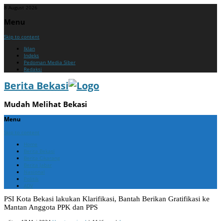
8 August 2026
Menu
Skip to content
Iklan
Indeks
Pedoman Media Siber
Redaksi
Berita Bekasi
Mudah Melihat Bekasi
Menu
Skip to content
Home
Berita Bekasi
Berita Cikarang
Berita Jabar
Nasional
Politik
ADV
PSI Kota Bekasi lakukan Klarifikasi, Bantah Berikan Gratifikasi ke
Mantan Anggota PPK dan PPS