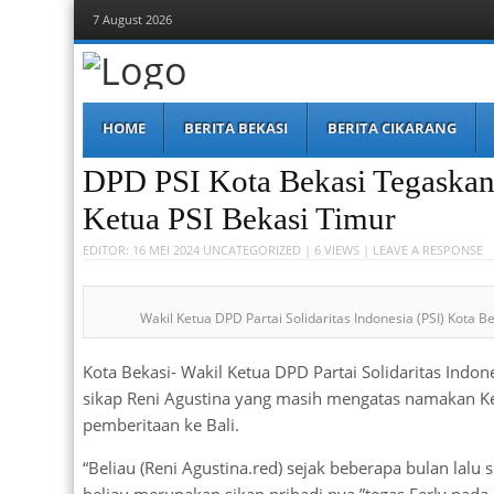
7 August 2026
Berita Bekasi
Mudah Melihat Bekasi
Menu
Skip to content
HOME
BERITA BEKASI
BERITA CIKARANG
DPD PSI Kota Bekasi Tegaskan
Ketua PSI Bekasi Timur
EDITOR:
16 MEI 2024
UNCATEGORIZED
| 6 VIEWS |
LEAVE A RESPONSE
Wakil Ketua DPD Partai Solidaritas Indonesia (PSI) Kota Be
Kota Bekasi- Wakil Ketua DPD Partai Solidaritas Indon
sikap Reni Agustina yang masih mengatas namakan K
pemberitaan ke Bali.
“Beliau (Reni Agustina.red) sejak beberapa bulan lalu
beliau merupakan sikap pribadi nya,”tegas Ferly pad