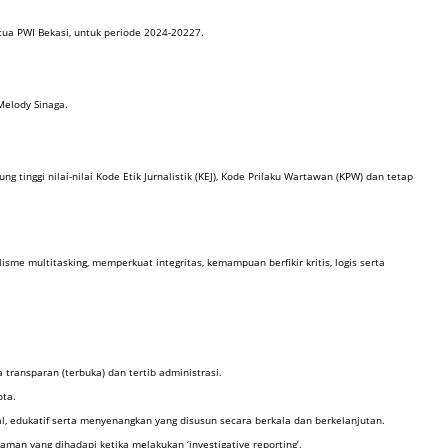
tua PWI Bekasi, untuk periode 2024-20227.
Melody Sinaga.
inggi nilai-nilai Kode Etik Jurnalistik (KEJ), Kode Prilaku Wartawan (KPW) dan tetap
e multitasking, memperkuat integritas, kemampuan berfikir kritis, logis serta
transparan (terbuka) dan tertib administrasi.
ota.
al, edukatif serta menyenangkan yang disusun secara berkala dan berkelanjutan.
n yang dihadapi ketika melakukan ‘investigative reporting’.