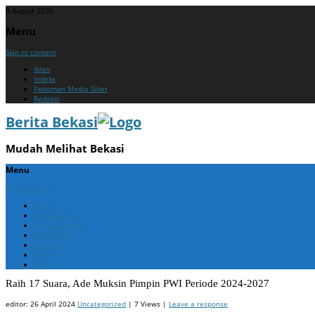
8 August 2026
Menu
Skip to content
Iklan
Indeks
Pedoman Media Siber
Redaksi
Berita Bekasi
Mudah Melihat Bekasi
Menu
Skip to content
Home
Berita Bekasi
Berita Cikarang
Berita Jabar
Nasional
Politik
ADV
Raih 17 Suara, Ade Muksin Pimpin PWI Periode 2024-2027
editor:
26 April 2024
Uncategorized
| 7 Views |
Leave a response