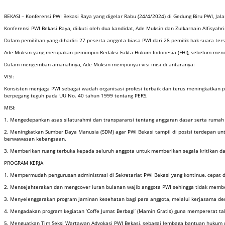
BEKASI – Konferensi PWI Bekasi Raya yang digelar Rabu (24/4/2024) di Gedung Biru PWI, J
Konferensi PWI Bekasi Raya, diikuti oleh dua kandidat, Ade Muksin dan Zulkarnain Alfisyahri
Dalam pemilihan yang dihadiri 27 peserta anggota biasa PWI dari 28 pemilik hak suara ter
Ade Muksin yang merupakan pemimpin Redaksi Fakta Hukum Indonesia (FHI), sebelum menc
Dalam mengemban amanahnya, Ade Muksin mempunyai visi misi di antaranya:
VISI:
Konsisten menjaga PWI sebagai wadah organisasi profesi terbaik dan terus meningkatkan pr
berpegang teguh pada UU No. 40 tahun 1999 tentang PERS.
MISI:
1. Mengedepankan asas silaturahmi dan transparansi tentang anggaran dasar serta rumah 
2. Meningkatkan Sumber Daya Manusia (SDM) agar PWI Bekasi tampil di posisi terdepan unt
berwawasan kebangsaan.
3. Memberikan ruang terbuka kepada seluruh anggota untuk memberikan segala kritika
PROGRAM KERJA
1. Mempermudah pengurusan administrasi di Sekretariat PWI Bekasi yang kontinue, cepat 
2. Mensejahterakan dan mengcover iuran bulanan wajib anggota PWI sehingga tidak membeban
3. Menyelenggarakan program jaminan kesehatan bagi para anggota, melalui kerjasama de
4. Mengadakan program kegiatan ‘Coffe Jumat Berbagi’ (Mamin Gratis) guna mempererat tali
5. Menguatkan Tim Seksi Wartawan Advokasi PWI Bekasi, sebagai lembaga bantuan hukum g