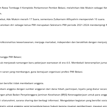
alan Rawa Tembaga II Kompleks Perkantoran Pemkot Bekasi, melahirkan Ade Muksin sebagai Ke
n.
sebut, Ade Muksin meraih 17 Suara, sementara Zulkarnain Alfisyahrin memperoleh 10 suara.
alonkan diri sebagai ketua PWI merupakan Sekretaris PWI periode 2021-2024 mendampingi 
ofesionalitas kewartawanan, menjaga martabat, independen dan berakhlak dengan menjunjung t
tangga PWI Bekasi;
uk menjawab tantangan baru pekerjaan wartawan di era 4.0. Membekali keterampilan jurnalism
n dan saran yang membangun, guna kemajuan organisasi profesi PWI Bekasi.
dan bersifat tidak membebani anggota.
i anggota dengan sumber anggaran dari dana hibah, partisipan, loyalis yang diatur secara 
ngan pihak Badan Penyelenggara Jaminan Kesehatan (BPJS) Ketenagakerjaan untuk para angg
 silaturahmi, sarana sharing dan berbagi informasi. Mengadakan kegiatan yang bersifat sosi
ratis untuk anggota yang tersandung kasus hukum karena muatan pemberitaan, maupun ancama