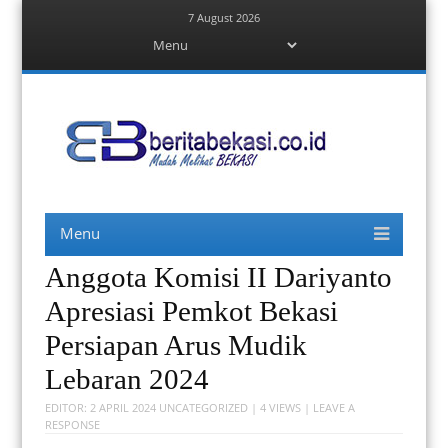
7 August 2026
Menu
Skip
to
content
Berita Bekasi
Mudah Melihat Bekasi
Menu
Skip
to
content
Anggota Komisi II Dariyanto
Apresiasi Pemkot Bekasi
Persiapan Arus Mudik
Lebaran 2024
EDITOR:
2 APRIL 2024
UNCATEGORIZED
| 4 VIEWS |
LEAVE A
RESPONSE