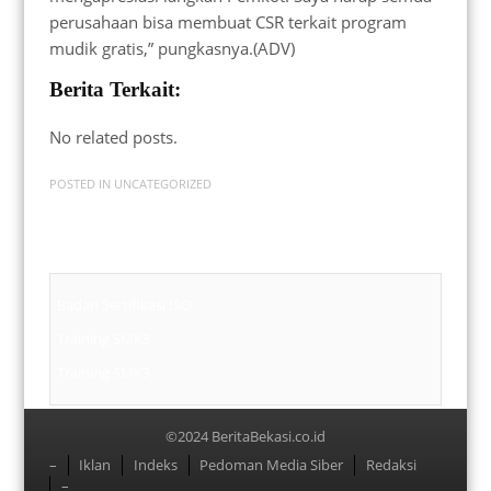
perusahaan bisa membuat CSR terkait program
mudik gratis,” pungkasnya.(ADV)
Berita Terkait:
No related posts.
POSTED IN
UNCATEGORIZED
Badan Sertifikasi ISO
Training SMK3
Training SMK3
©2024 BeritaBekasi.co.id
Menu
–
Iklan
Indeks
Pedoman Media Siber
Redaksi
–