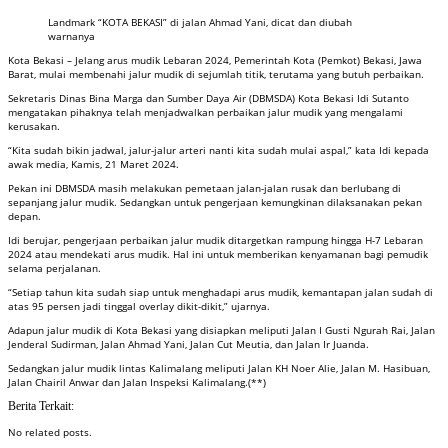
Landmark “KOTA BEKASI” di jalan Ahmad Yani, dicat dan diubah
warnanya
Kota Bekasi – Jelang arus mudik Lebaran 2024, Pemerintah Kota (Pemkot) Bekasi, Jawa
Barat, mulai membenahi jalur mudik di sejumlah titik, terutama yang butuh perbaikan.
Sekretaris Dinas Bina Marga dan Sumber Daya Air (DBMSDA) Kota Bekasi Idi Sutanto
mengatakan pihaknya telah menjadwalkan perbaikan jalur mudik yang mengalami
kerusakan.
“Kita sudah bikin jadwal, jalur-jalur arteri nanti kita sudah mulai aspal,” kata Idi kepada
awak media, Kamis, 21 Maret 2024.
Pekan ini DBMSDA masih melakukan pemetaan jalan-jalan rusak dan berlubang di
sepanjang jalur mudik. Sedangkan untuk pengerjaan kemungkinan dilaksanakan pekan
depan.
Idi berujar, pengerjaan perbaikan jalur mudik ditargetkan rampung hingga H-7 Lebaran
2024 atau mendekati arus mudik. Hal ini untuk memberikan kenyamanan bagi pemudik
selama perjalanan.
“Setiap tahun kita sudah siap untuk menghadapi arus mudik, kemantapan jalan sudah di
atas 95 persen jadi tinggal overlay dikit-dikit,” ujarnya.
Adapun jalur mudik di Kota Bekasi yang disiapkan meliputi Jalan I Gusti Ngurah Rai, Jalan
Jenderal Sudirman, Jalan Ahmad Yani, Jalan Cut Meutia, dan Jalan Ir Juanda.
Sedangkan jalur mudik lintas Kalimalang meliputi Jalan KH Noer Alie, Jalan M. Hasibuan,
Jalan Chairil Anwar dan Jalan Inspeksi Kalimalang.(**)
Berita Terkait:
No related posts.