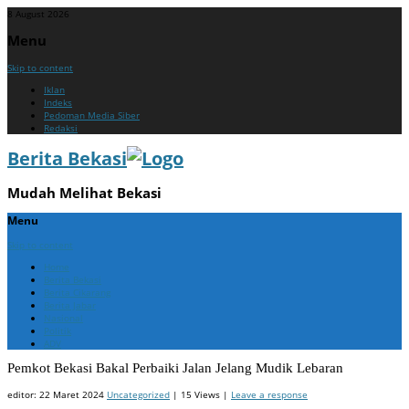
8 August 2026
Menu
Skip to content
Iklan
Indeks
Pedoman Media Siber
Redaksi
Berita Bekasi
Mudah Melihat Bekasi
Menu
Skip to content
Home
Berita Bekasi
Berita Cikarang
Berita Jabar
Nasional
Politik
ADV
Pemkot Bekasi Bakal Perbaiki Jalan Jelang Mudik Lebaran
editor:
22 Maret 2024
Uncategorized
| 15 Views |
Leave a response