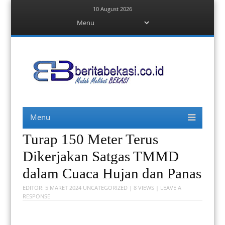
10 August 2026
Menu
Skip
to
content
Berita Bekasi
Mudah Melihat Bekasi
Menu
Skip
to
content
Turap 150 Meter Terus
Dikerjakan Satgas TMMD
dalam Cuaca Hujan dan Panas
EDITOR:
5 MARET 2024
UNCATEGORIZED
| 8 VIEWS |
LEAVE A
RESPONSE