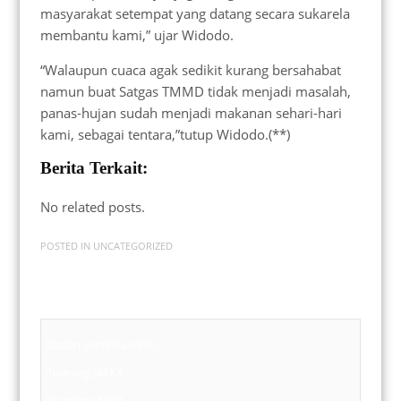
masyarakat setempat yang datang secara sukarela
membantu kami,” ujar Widodo.
“Walaupun cuaca agak sedikit kurang bersahabat
namun buat Satgas TMMD tidak menjadi masalah,
panas-hujan sudah menjadi makanan sehari-hari
kami, sebagai tentara,”tutup Widodo.(**)
Berita Terkait:
No related posts.
POSTED IN
UNCATEGORIZED
Badan Sertifikasi ISO
Training SMK3
Training SMK3