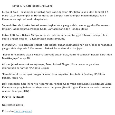
Ketua KPU Kota Bekasi, Ali Syaifa
KOTA BEKASI – Rekapitulasi tingkat Kota yang di gelar KPU Kota Bekasi dari tanggal 1-5
Maret 2024 bertempat di Hotel Merbabu. Sampai hari keempat masih menyisakan 7
Kecamatan lagi belum direkapitulasi.
Seperti diketahui, rekapitulasi suara tingkat Kota yang sudah rampung yaitu Kecamatan
Jatiasih, Jatisampurna, Pondok Gede, Bantargebang dan Pondok Melati
Ketua KPU Kota Bekasi Ali Syaifa masih optimis sebelum tanggal 8 Maret, rekapitulasi
suara tingkat kota di 12 Kecamatan akan rampung.
Menurut Ali, Rekapitulasi tingkat Kota Bekasi sudah memasuki hari ke-4, esok rencananya
yang sudah siap ada 2 Kecamatan Bekasi Barat dan Mustika Jaya.
“Besok rencananya ada 2 Kecamatan yang sudah siap, yaitu Kecamatan Bekasi Barat dan
Mustika Jaya,” ucap Ali.
Ali menjelaskan untuk selanjutnya, Rekapitulasi Tingkat Kota rencananya akan
dilanjutkan di Kantor KPU Kota Bekasi.
“Kan di hotel itu sampai tanggal 5, nanti kita lanjutkan kembali di Gedung KPU Kota
Bekasi,” ucap Ali.
Dari Pantauan, hari ini hanya Kecamatan Pondok Gede yang dilakukan rekapitulasi Suara.
Kecamatan yang belum nantinya akan menyusul jika ditingkat Kecamatan sudah selesai
rekapitulasinya.(RON)
Berita Terkait:
No related posts.
Posted in
Uncategorized