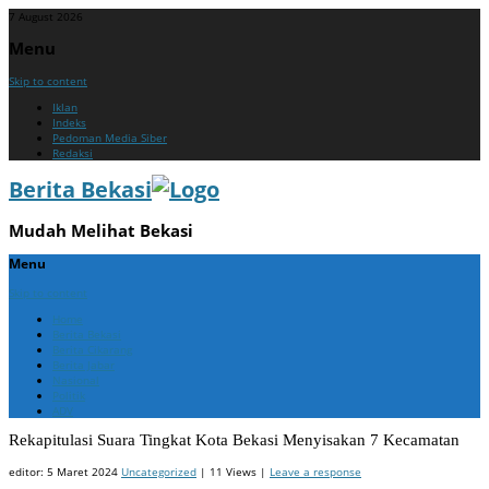
7 August 2026
Menu
Skip to content
Iklan
Indeks
Pedoman Media Siber
Redaksi
Berita Bekasi
Mudah Melihat Bekasi
Menu
Skip to content
Home
Berita Bekasi
Berita Cikarang
Berita Jabar
Nasional
Politik
ADV
Rekapitulasi Suara Tingkat Kota Bekasi Menyisakan 7 Kecamatan
editor:
5 Maret 2024
Uncategorized
| 11 Views |
Leave a response